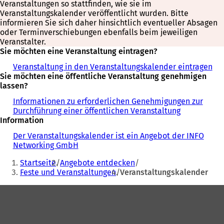
Veranstaltungen so stattfinden, wie sie im
Veranstaltungskalender veröffentlicht wurden. Bitte
informieren Sie sich daher hinsichtlich eventueller Absagen
oder Terminverschiebungen ebenfalls beim jeweiligen
Veranstalter.
Sie möchten eine Veranstaltung eintragen?
Veranstaltung in den Veranstaltungskalender eintragen
Sie möchten eine öffentliche Veranstaltung genehmigen
lassen?
Informationen zu erforderlichen Genehmigungen zur
Durchführung einer öffentlichen Veranstaltung
Information
Der Veranstaltungskalender ist ein Angebot der INFO
Networking GmbH
Sie
Startseite
Angebote entdecken
befinden
Feste und Veranstaltungen
Veranstaltungskalender
sich
Fußbereich
hier: