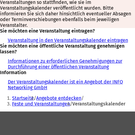
Veranstaltungen so stattfinden, wie sie im
Veranstaltungskalender veröffentlicht wurden. Bitte
informieren Sie sich daher hinsichtlich eventueller Absagen
oder Terminverschiebungen ebenfalls beim jeweiligen
Veranstalter.
Sie möchten eine Veranstaltung eintragen?
Veranstaltung in den Veranstaltungskalender eintragen
Sie möchten eine öffentliche Veranstaltung genehmigen
lassen?
Informationen zu erforderlichen Genehmigungen zur
Durchführung einer öffentlichen Veranstaltung
Information
Der Veranstaltungskalender ist ein Angebot der INFO
Networking GmbH
Sie
Startseite
Angebote entdecken
befinden
Feste und Veranstaltungen
Veranstaltungskalender
sich
Fußbereich
hier: