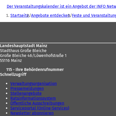
Der Veranstaltungskalender ist ein Angebot der INFO Ne
Sie
Startseite
Angebote entdecken
Feste und Veranstaltun
befinden
Fußbereich
sich
hier:
Landeshauptstadt Mainz
Stadthaus Große Bleiche
Große Bleiche 46/Löwenhofstraße 1
55116 Mainz
115 - Ihre Behördenrufnummer
Schnellzugriff
Verwaltungsorganisation
Pressemeldungen
Stellenangebote
Ratsinformationssystem
Öffentliche Ausschreibungen
Serviceportal (Online-Services)
Newsletter abonnieren