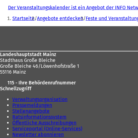
Der Veranstaltungskalender ist ein Angebot der INFO Ne
Sie
Startseite
Angebote entdecken
Feste und Veranstaltun
befinden
Fußbereich
sich
hier:
Landeshauptstadt Mainz
Stadthaus Große Bleiche
Große Bleiche 46/Löwenhofstraße 1
55116 Mainz
115 - Ihre Behördenrufnummer
Schnellzugriff
Verwaltungsorganisation
Pressemeldungen
Stellenangebote
Ratsinformationssystem
Öffentliche Ausschreibungen
Serviceportal (Online-Services)
Newsletter abonnieren