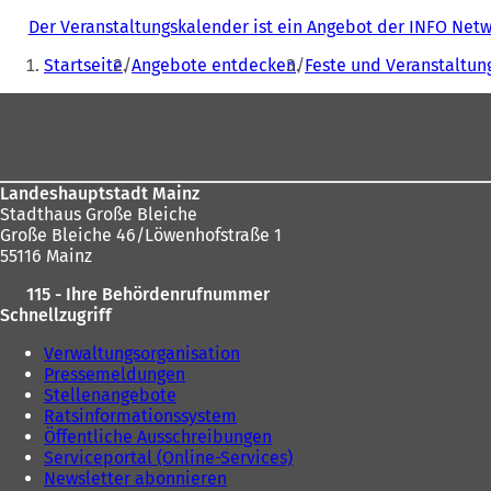
Der Veranstaltungskalender ist ein Angebot der INFO Ne
Sie
Startseite
Angebote entdecken
Feste und Veranstaltun
befinden
Fußbereich
sich
hier:
Landeshauptstadt Mainz
Stadthaus Große Bleiche
Große Bleiche 46/Löwenhofstraße 1
55116 Mainz
115 - Ihre Behördenrufnummer
Schnellzugriff
Verwaltungsorganisation
Pressemeldungen
Stellenangebote
Ratsinformationssystem
Öffentliche Ausschreibungen
Serviceportal (Online-Services)
Newsletter abonnieren