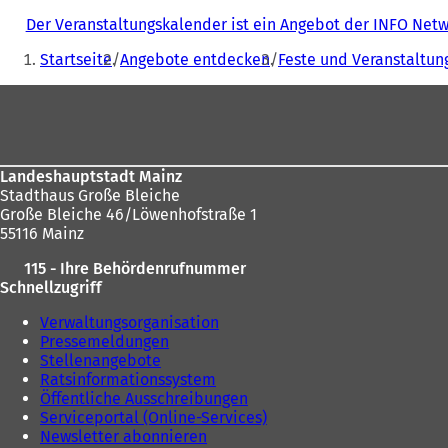
Der Veranstaltungskalender ist ein Angebot der INFO Ne
Sie
Startseite
Angebote entdecken
Feste und Veranstaltun
befinden
Fußbereich
sich
hier:
Landeshauptstadt Mainz
Stadthaus Große Bleiche
Große Bleiche 46/Löwenhofstraße 1
55116 Mainz
115 - Ihre Behördenrufnummer
Schnellzugriff
Verwaltungsorganisation
Pressemeldungen
Stellenangebote
Ratsinformationssystem
Öffentliche Ausschreibungen
Serviceportal (Online-Services)
Newsletter abonnieren