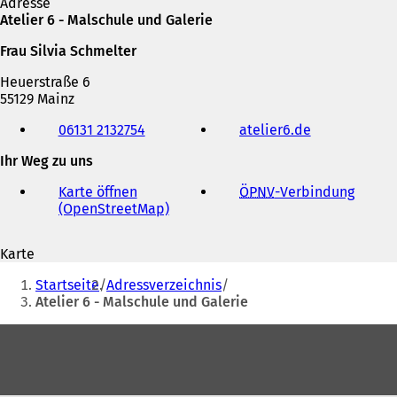
Adresse
Atelier 6 - Malschule und Galerie
Frau Silvia Schmelter
Heuerstraße 6
55129 Mainz
Telefon,
06131 2132754
atelier6.de
(
Fax
Ö
und
Ihr Weg zu uns
f
E-
f
Mail-
Karte öffnen
ÖPNV
-Verbindung
(
n
Adresse
(OpenStreetMap)
(
Ö
e
Ö
f
t
f
f
i
Karte
f
n
n
Sie
n
e
e
Startseite
Adressverzeichnis
e
t
befinden
i
Atelier 6 - Malschule und Galerie
t
i
n
sich
i
n
e
Fußbereich
n
e
hier:
m
e
i
n
i
n
e
n
e