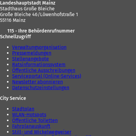
u
Landeshauptstadt Mainz
e
m
e
Stadthaus Große Bleiche
m
n
n
Große Bleiche 46/Löwenhofstraße 1
n
e
T
55116 Mainz
e
u
a
u
e
b
115 - Ihre Behördenrufnummer
e
n
)
Schnellzugriff
n
T
T
a
Verwaltungsorganisation
a
b
Pressemeldungen
b
)
Stellenangebote
)
Ratsinformationssystem
Öffentliche Ausschreibungen
Serviceportal (Online-Services)
Newsletter abonnieren
Datenschutzeinstellungen
City Service
Stadtplan
WLAN-Hotspots
Öffentliche Toiletten
Fahrplanauskunft
Still- und Wickelwegweiser