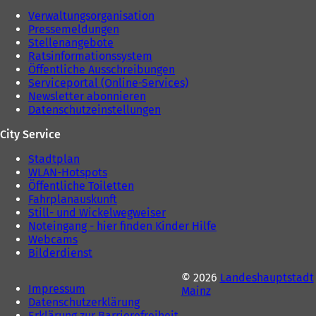
n
T
Verwaltungsorganisation
T
a
Pressemeldungen
a
b
Stellenangebote
b
)
Ratsinformationssystem
)
Öffentliche Ausschreibungen
Serviceportal (Online-Services)
Newsletter abonnieren
Datenschutzeinstellungen
City Service
Stadtplan
WLAN-Hotspots
Öffentliche Toiletten
Fahrplanauskunft
Still- und Wickelwegweiser
Noteingang - hier finden Kinder Hilfe
Webcams
Bilderdienst
© 2026
Landeshauptstadt
Impressum
Mainz
Datenschutzerklärung
Erklärung zur Barrierefreiheit