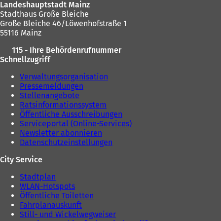
e
Landeshauptstadt Mainz
e
m
n
Stadthaus Große Bleiche
m
n
T
Große Bleiche 46/Löwenhofstraße 1
n
e
a
55116 Mainz
e
u
b
u
e
)
115 - Ihre Behördenrufnummer
e
n
Schnellzugriff
n
T
T
a
Verwaltungsorganisation
a
b
Pressemeldungen
b
)
Stellenangebote
)
Ratsinformationssystem
Öffentliche Ausschreibungen
Serviceportal (Online-Services)
Newsletter abonnieren
Datenschutzeinstellungen
City Service
Stadtplan
WLAN-Hotspots
Öffentliche Toiletten
Fahrplanauskunft
Still- und Wickelwegweiser