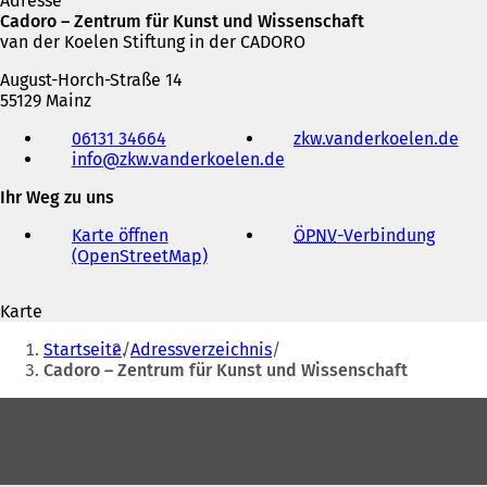
Adresse
Cadoro – Zentrum für Kunst und Wissenschaft
van der Koelen Stiftung in der CADORO
August-Horch-Straße 14
55129 Mainz
Telefon,
06131 34664
zkw.vanderkoelen.de
(
Fax
info
zkw.vanderkoelen
de
Ö
und
f
E-
Ihr Weg zu uns
f
Mail-
n
Adresse
Karte öffnen
ÖPNV
-Verbindung
(
e
(OpenStreetMap)
(
Ö
t
Ö
f
i
f
f
n
Karte
f
n
e
Sie
n
e
i
Startseite
Adressverzeichnis
e
t
befinden
n
Cadoro – Zentrum für Kunst und Wissenschaft
t
i
e
sich
i
n
m
Fußbereich
n
e
hier:
n
e
i
e
i
n
u
n
e