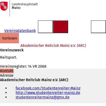
Zur
Startseite
Inhalt anspringen
Vereinsdatenbank
vorlesen
Akademischer Reitclub Mainz e.V. (ARC)
Vereinszweck
Reitsport.
Vereinsregister: 14 VR 2068
Kontakt
Adresse
Akademischer Reitclub Mainz e.V. (ARC)
Telefon,
facebook.com/Studentenreiter-Mainz
(
Fax
http://www.studentenreiter-mainz.de
(
Ö
und
studentenreitermainz
gmx
de
Ö
f
E-
f
f
Mail-