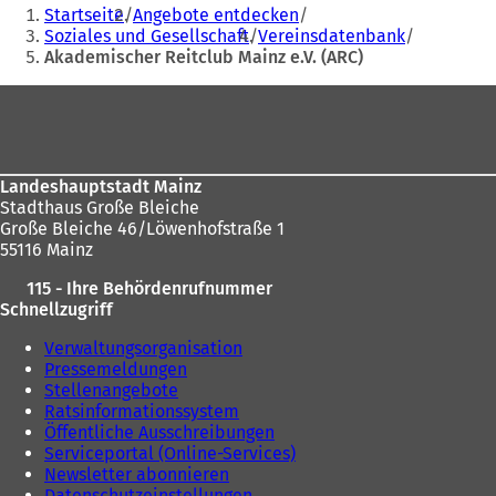
Sie
f
n
Adresse
Startseite
Angebote entdecken
n
e
befinden
Soziales und Gesellschaft
Vereinsdatenbank
e
t
Akademischer Reitclub Mainz e.V. (ARC)
sich
t
i
i
n
hier:
Fußbereich
n
e
e
i
i
n
n
e
Landeshauptstadt Mainz
e
m
Stadthaus Große Bleiche
m
n
Große Bleiche 46/Löwenhofstraße 1
n
e
55116 Mainz
e
u
u
e
115 - Ihre Behördenrufnummer
e
n
Schnellzugriff
n
T
T
a
Verwaltungsorganisation
a
b
Pressemeldungen
b
)
Stellenangebote
)
Ratsinformationssystem
Öffentliche Ausschreibungen
Serviceportal (Online-Services)
Newsletter abonnieren
Datenschutzeinstellungen