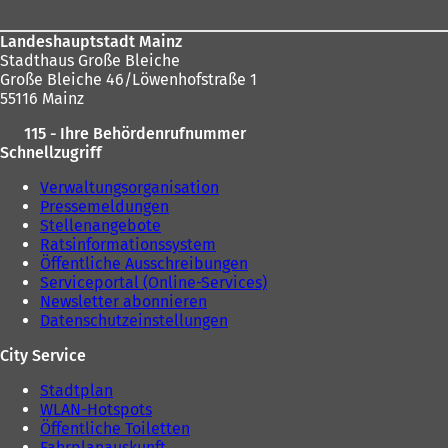
e
m
e
m
n
n
Landeshauptstadt Mainz
n
e
T
Stadthaus Große Bleiche
e
u
a
Große Bleiche 46/Löwenhofstraße 1
u
e
b
55116 Mainz
e
n
)
n
T
115 - Ihre Behördenrufnummer
T
a
Schnellzugriff
a
b
b
)
Verwaltungsorganisation
)
Pressemeldungen
Stellenangebote
Ratsinformationssystem
Öffentliche Ausschreibungen
Serviceportal (Online-Services)
Newsletter abonnieren
Datenschutzeinstellungen
City Service
Stadtplan
WLAN-Hotspots
Öffentliche Toiletten
Fahrplanauskunft