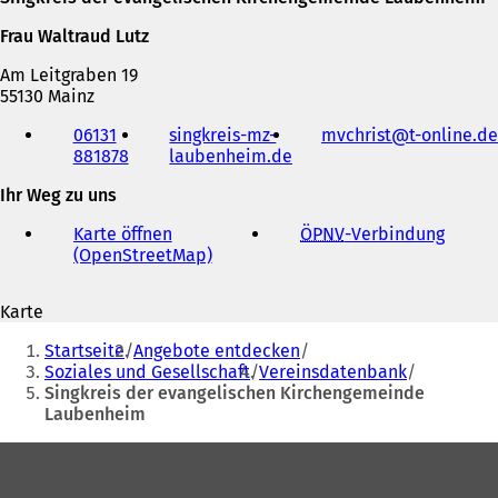
Frau Waltraud Lutz
Am Leitgraben 19
55130 Mainz
Telefon,
06131
singkreis-mz-
mvchrist
t-online
de
Fax
881878
laubenheim.de
(
und
Ö
E-
Ihr Weg zu uns
f
Mail-
f
Adresse
Karte öffnen
ÖPNV
-Verbindung
(
n
(OpenStreetMap)
(
Ö
e
Ö
f
t
f
f
i
Karte
f
n
n
Sie
n
e
e
Startseite
Angebote entdecken
e
t
befinden
i
Soziales und Gesellschaft
Vereinsdatenbank
t
i
n
Singkreis der evangelischen Kirchengemeinde
sich
i
n
e
Laubenheim
n
e
hier:
m
e
i
n
Fußbereich
i
n
e
n
e
u