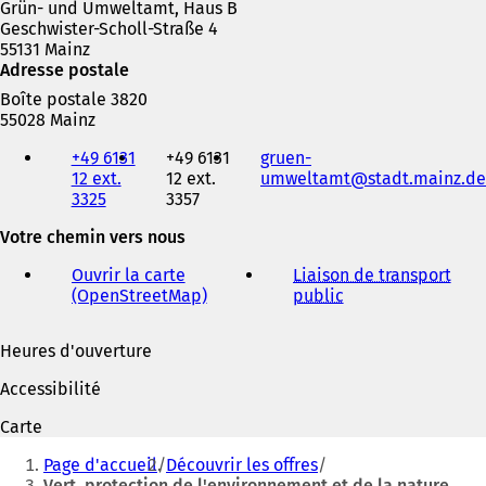
Grün- und Umweltamt, Haus B
Geschwister-Scholl-Straße 4
55131 Mainz
Adresse postale
Boîte postale 3820
55028 Mainz
Téléphone,
+49 6131
+49 6131
gruen-
fax
12 ext.
12 ext.
umweltamt
stadt.mainz
de
et
3325
3357
adresse
électronique
Votre chemin vers nous
Ouvrir la carte
Liaison de transport
(OpenStreetMap)
(
public
(
S
S
'
'
Heures d'ouverture
o
o
u
u
Accessibilité
v
v
r
r
Carte
e
e
Vous
d
d
Page d'accueil
Découvrir les offres
êtes
a
a
Vert, protection de l'environnement et de la nature