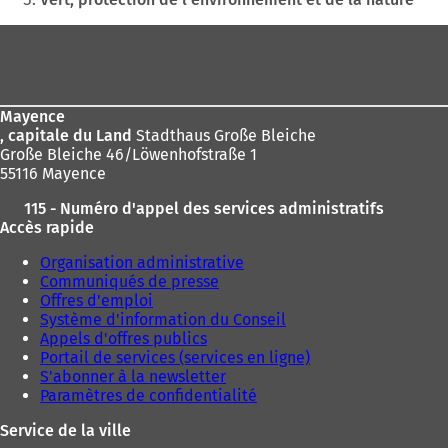
n
n
ici
s
s
Pied
:
u
u
de
n
n
page
n
n
o
o
Mayence
u
u
, capitale du Land
Stadthaus Große Bleiche
v
v
Große Bleiche 46/Löwenhofstraße 1
e
e
55116 Mayence
l
l
o
o
115 - Numéro d'appel des services administratifs
n
n
Accès rapide
g
g
l
l
Organisation administrative
e
e
Communiqués de presse
t
t
Offres d'emploi
)
)
Système d'information du Conseil
Appels d'offres publics
Portail de services (services en ligne)
S'abonner à la newsletter
Paramètres de confidentialité
Service de la ville