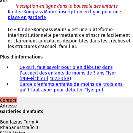
ans.
Inscription en ligne dans la boussole des enfants
Kinder-Kompass Mainz, inscription en ligne pour une
place en garderie
(
S
'
Le « Kinder-Kompass Mainz » est une plateforme
o
interinstitutionnelle permettant de s'inscrire facilement
u
et clairement aux places disponibles dans les crèches et
v
les structures d'accueil familial.
r
e
Plus d'informations
d
Ce qu'il faut savoir pour bien débuter dans
a
l'accueil des enfants de moins de 3 ans Flyer
n
PDF
-Fichier
162,33 kB
s
Garde d'enfants-enfants-de-moins-de-trois-ans-
u
qu'il-faut-avoir-pour-débuter-Flyer.pdf
n
n
Contact
o
Adresse
u
Garderies d'enfants
v
e
Bonifazius-Turm A
l
Rhabanusstraße 3
o