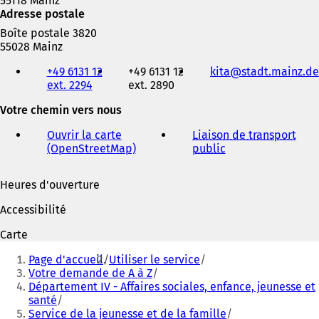
55118 Mainz
n
Adresse postale
g
Boîte postale 3820
l
55028 Mainz
e
Téléphone,
t
+49 6131 12
+49 6131 12
kita
stadt.mainz
de
fax
)
ext. 2294
ext. 2890
et
adresse
Votre chemin vers nous
électronique
Ouvrir la carte
Liaison de transport
(OpenStreetMap)
(
public
(
S
S
'
'
Heures d'ouverture
o
o
u
u
Accessibilité
v
v
r
r
Carte
e
e
Vous
d
d
Page d'accueil
Utiliser le service
êtes
a
a
Votre demande de A à Z
n
n
Département IV - Affaires sociales, enfance, jeunesse et
ici
s
s
santé
:
u
u
Service de la jeunesse et de la famille