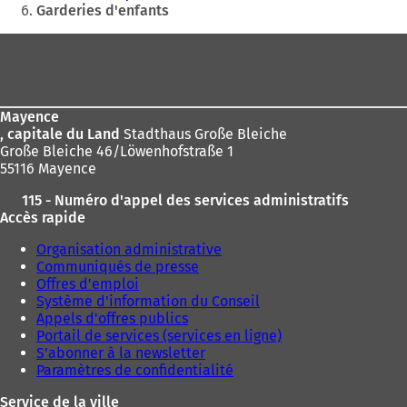
n
n
Garderies d'enfants
n
n
o
o
Pied
u
u
de
v
v
page
e
e
l
l
Mayence
o
o
, capitale du Land
Stadthaus Große Bleiche
n
n
Große Bleiche 46/Löwenhofstraße 1
g
g
55116 Mayence
l
l
e
e
115 - Numéro d'appel des services administratifs
t
t
Accès rapide
)
)
Organisation administrative
Communiqués de presse
Offres d'emploi
Système d'information du Conseil
Appels d'offres publics
Portail de services (services en ligne)
S'abonner à la newsletter
Paramètres de confidentialité
Service de la ville