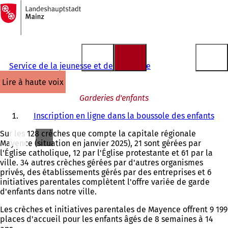
Vers
la
Accéder au contenu
page
d'accueil
Service de la jeunesse et de la famille
lire à haute voix
Garderies d'enfants
Inscription en ligne dans la boussole des enfants
Sur les 128 crèches que compte la capitale régionale
Mayence (situation en janvier 2025), 21 sont gérées par
l'Église catholique, 12 par l'Église protestante et 61 par la
ville. 34 autres crèches gérées par d'autres organismes
privés, des établissements gérés par des entreprises et 6
initiatives parentales complètent l'offre variée de garde
d'enfants dans notre ville.
Les crèches et initiatives parentales de Mayence offrent 9 199
places d'accueil pour les enfants âgés de 8 semaines à 14