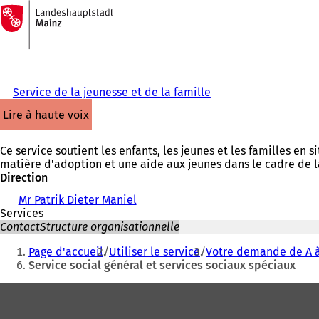
Vers
la
Accéder au contenu
page
d'accueil
Service de la jeunesse et de la famille
lire à haute voix
Ce service soutient les enfants, les jeunes et les familles en s
matière d'adoption et une aide aux jeunes dans le cadre de la
Direction
Mr Patrik Dieter Maniel
Services
Contact
Structure organisationnelle
Vous
Page d'accueil
Utiliser le service
Votre demande de A à
êtes
Service social général et services sociaux spéciaux
ici
Pied
:
de