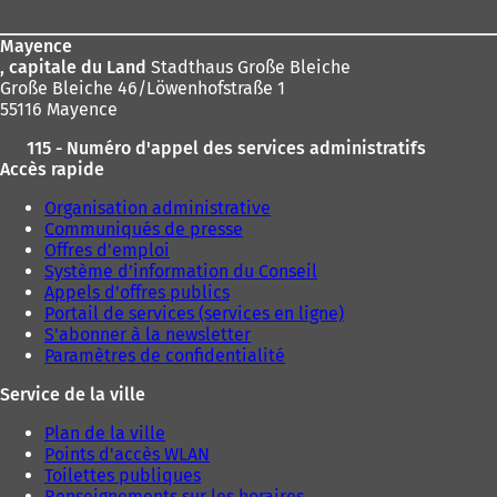
page
Mayence
, capitale du Land
Stadthaus Große Bleiche
Große Bleiche 46/Löwenhofstraße 1
55116 Mayence
115 - Numéro d'appel des services administratifs
Accès rapide
Organisation administrative
Communiqués de presse
Offres d'emploi
Système d'information du Conseil
Appels d'offres publics
Portail de services (services en ligne)
S'abonner à la newsletter
Paramètres de confidentialité
Service de la ville
Plan de la ville
Points d'accès WLAN
Toilettes publiques
Renseignements sur les horaires