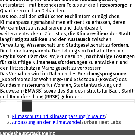
unterstützt – mit besonderem Fokus auf die
Hitzevorsorge
in
Quartieren und an Gebäuden.
Das Tool soll den städtischen Fachämtern ermöglichen,
Klimaanpassungsmaßnahmen effizient zu erfassen, deren
Wirksamkeit zu visualisieren und datenbasiert
weiterzuentwickeln. Ziel ist es, die
Klimaresilienz
der Stadt
langfristig zu stärken
und den
Austausch
zwischen
Verwaltung, Wissenschaft und Stadtgesellschaft zu
fördern
.
Durch die transparente Darstellung von Fortschritten und
Ergebnissen trägt das Projekt dazu bei,
nachhaltige Lösungen
für zukünftige Klimaherausforderungen
zu entwickeln und
den Hitzeschutz in Mainz gezielt zu verbessern.
Das Vorhaben wird im Rahmen des
Forschungsprogramms
„Experimenteller Wohnungs- und Städtebau (ExWoSt) des
Bundesministeriums für Wohnen, Stadtentwicklung und
Bauwesen (BMWSB) sowie des Bundesinstituts für Bau-, Stadt-
und Raumforschung (BBSR) gefördert.
Weitere Informationen
Sie
Klimaschutz und Klimaanpassung in Mainz
befinden
Anpassung an den Klimawandel
Urban Heat Labs
sich
Fußbereich
Landeshauptstadt Mainz