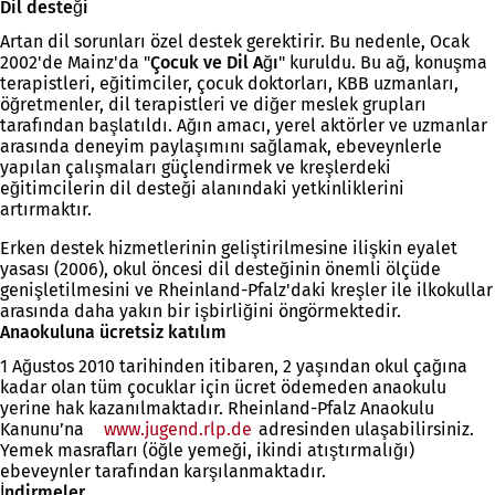
Dil desteği
Artan dil sorunları özel destek gerektirir. Bu nedenle, Ocak
2002'de Mainz'da "
Çocuk ve Dil Ağı
" kuruldu. Bu ağ, konuşma
terapistleri, eğitimciler, çocuk doktorları, KBB uzmanları,
öğretmenler, dil terapistleri ve diğer meslek grupları
tarafından başlatıldı. Ağın amacı, yerel aktörler ve uzmanlar
arasında deneyim paylaşımını sağlamak, ebeveynlerle
yapılan çalışmaları güçlendirmek ve kreşlerdeki
eğitimcilerin dil desteği alanındaki yetkinliklerini
artırmaktır.
Erken destek hizmetlerinin geliştirilmesine ilişkin eyalet
yasası (2006), okul öncesi dil desteğinin önemli ölçüde
genişletilmesini ve Rheinland-Pfalz'daki kreşler ile ilkokullar
arasında daha yakın bir işbirliğini öngörmektedir.
Anaokuluna ücretsiz katılım
1 Ağustos 2010 tarihinden itibaren, 2 yaşından okul çağına
kadar olan tüm çocuklar için ücret ödemeden anaokulu
yerine hak kazanılmaktadır. Rheinland-Pfalz Anaokulu
Kanunu’na
www.jugend.rlp.de
(Yeni
adresinden ulaşabilirsiniz.
Yemek masrafları (öğle yemeği, ikindi atıştırmalığı)
bir
ebeveynler tarafından karşılanmaktadır.
sekmede
İndirmeler
açılır)