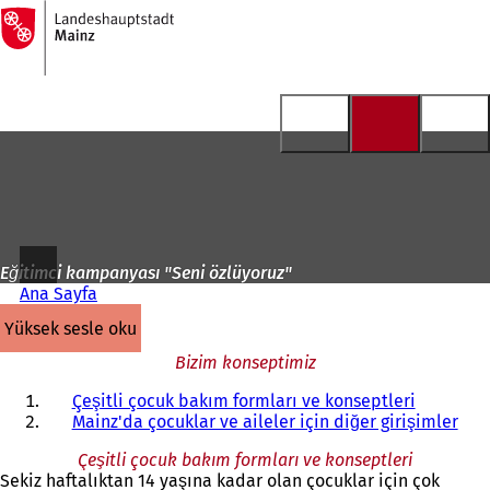
Ana
sayfaya
İçeriğe atla
Eğitimci kampanyası "Seni özlüyoruz"
Ana Sayfa
yüksek sesle oku
Bizim konseptimiz
Çeşitli çocuk bakım formları ve konseptleri
Mainz'da çocuklar ve aileler için diğer girişimler
Çeşitli çocuk bakım formları ve konseptleri
Sekiz haftalıktan 14 yaşına kadar olan çocuklar için çok