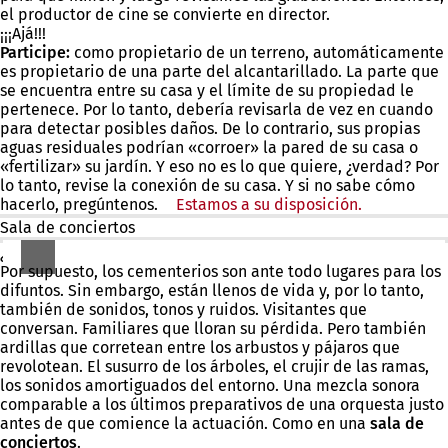
el productor de cine se convierte en director.
¡¡¡Ajá!!!
Participe:
como propietario de un terreno, automáticamente
es propietario de una parte del alcantarillado. La parte que
se encuentra entre su casa y el límite de su propiedad le
pertenece. Por lo tanto, debería revisarla de vez en cuando
para detectar posibles daños. De lo contrario, sus propias
aguas residuales podrían «corroer» la pared de su casa o
«fertilizar» su jardín. Y eso no es lo que quiere, ¿verdad? Por
lo tanto, revise la conexión de su casa. Y si no sabe cómo
hacerlo, pregúntenos.
Estamos a su disposición.
(Se
abre
Sala de conciertos
en
¿Eh?
una
Por supuesto, los cementerios son ante todo lugares para los
nueva
difuntos. Sin embargo, están llenos de vida y, por lo tanto,
pestaña)
también de sonidos, tonos y ruidos. Visitantes que
conversan. Familiares que lloran su pérdida. Pero también
ardillas que corretean entre los arbustos y pájaros que
revolotean. El susurro de los árboles, el crujir de las ramas,
los sonidos amortiguados del entorno. Una mezcla sonora
comparable a los últimos preparativos de una orquesta justo
antes de que comience la actuación. Como en una
sala
de
conciertos
.