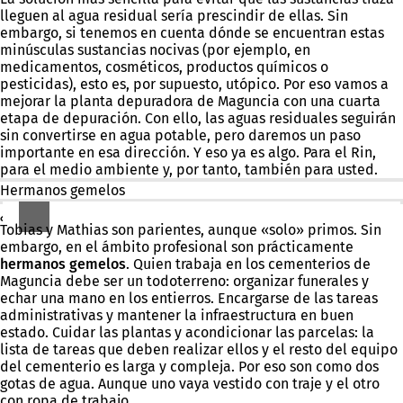
lleguen al agua residual sería prescindir de ellas. Sin
embargo, si tenemos en cuenta dónde se encuentran estas
minúsculas sustancias nocivas (por ejemplo, en
medicamentos, cosméticos, productos químicos o
pesticidas), esto es, por supuesto, utópico. Por eso vamos a
mejorar la planta depuradora de Maguncia con una cuarta
etapa de depuración. Con ello, las aguas residuales seguirán
sin convertirse en agua potable, pero daremos un paso
importante en esa dirección. Y eso ya es algo. Para el Rin,
para el medio ambiente y, por tanto, también para usted.
Hermanos gemelos
¿Eh?
Tobias y Mathias son parientes, aunque «solo» primos. Sin
embargo, en el ámbito profesional son prácticamente
hermanos gemelos
. Quien trabaja en los cementerios de
Maguncia debe ser un todoterreno: organizar funerales y
echar una mano en los entierros. Encargarse de las tareas
administrativas y mantener la infraestructura en buen
estado. Cuidar las plantas y acondicionar las parcelas: la
lista de tareas que deben realizar ellos y el resto del equipo
del cementerio es larga y compleja. Por eso son como dos
gotas de agua. Aunque uno vaya vestido con traje y el otro
con ropa de trabajo.