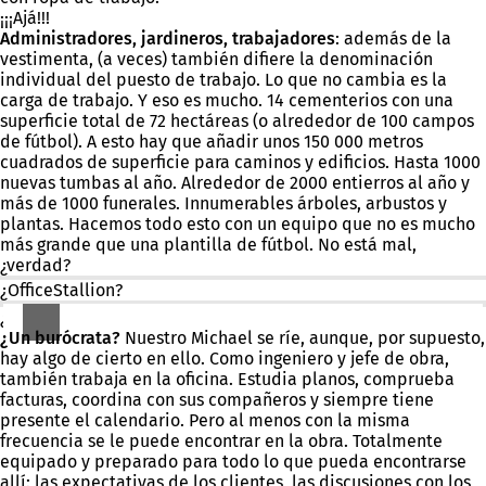
¡¡¡Ajá!!!
Administradores, jardineros, trabajadores
: además de la
vestimenta, (a veces) también difiere la denominación
individual del puesto de trabajo. Lo que no cambia es la
carga de trabajo. Y eso es mucho. 14 cementerios con una
superficie total de 72 hectáreas (o alrededor de 100 campos
de fútbol). A esto hay que añadir unos 150 000 metros
cuadrados de superficie para caminos y edificios. Hasta 1000
nuevas tumbas al año. Alrededor de 2000 entierros al año y
más de 1000 funerales. Innumerables árboles, arbustos y
plantas. Hacemos todo esto con un equipo que no es mucho
más grande que una plantilla de fútbol. No está mal,
¿verdad?
¿OfficeStallion?
¿Eh?
¿Un burócrata?
Nuestro Michael se ríe, aunque, por supuesto,
hay algo de cierto en ello. Como ingeniero y jefe de obra,
también trabaja en la oficina. Estudia planos, comprueba
facturas, coordina con sus compañeros y siempre tiene
presente el calendario. Pero al menos con la misma
frecuencia se le puede encontrar en la obra. Totalmente
equipado y preparado para todo lo que pueda encontrarse
allí: las expectativas de los clientes, las discusiones con los