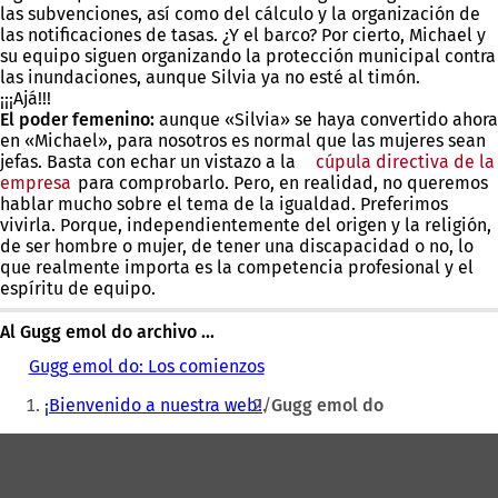
las subvenciones, así como del cálculo y la organización de
las notificaciones de tasas. ¿Y el barco? Por cierto, Michael y
su equipo siguen organizando la protección municipal contra
las inundaciones, aunque Silvia ya no esté al timón.
¡¡¡Ajá!!!
El poder femenino:
aunque «Silvia» se haya convertido ahora
en «Michael», para nosotros es normal que las mujeres sean
jefas. Basta con echar un vistazo a la
cúpula directiva de la
empresa
(Se
para comprobarlo. Pero, en realidad, no queremos
hablar mucho sobre el tema de la igualdad. Preferimos
abre
vivirla. Porque, independientemente del origen y la religión,
en
de ser hombre o mujer, de tener una discapacidad o no, lo
una
que realmente importa es la competencia profesional y el
nueva
espíritu de equipo.
pestaña)
Al Gugg emol do archivo ...
Gugg emol do: Los comienzos
Estás
¡Bienvenido a nuestra web!
Gugg emol do
aquí:
Zona
de