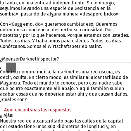
lo tanto, en una entidad independiente. Sin embargo,
seguimos llevando una especie de «existencia en la
sombra», pasando de alguna manera «desapercibidos».
Con «Gugg emol do» queremos cambiar eso. Queremos
entrar en su conciencia, despertar su curiosidad. Por
nosotros y por lo que hacemos. Porque estamos con ustedes.
Todos los días. Y trabajamos para ustedes. Todos los días.
Conózcanos. Somos el Wirtschaftsbetrieb Mainz.
¿MeenzerDarknetInspector?
¿Eh?
Como su nombre indica, la darknet es una red oscura, es
decir, oculta. En cierto modo, es similar al alcantarillado de
Maguncia. Todo el mundo lo conoce, pero casi nadie sabe
qué ocurre exactamente allí abajo. Y aquí también suelen
acabar cosas que no deberían estar ahí y que causan daños.
¿Cuáles son?
Aquí encontrarás las respuestas.
(Se
¡¡¡Ajá!!!
abre
Nuestra red de alcantarillado bajo las calles de la capital
en
del estado tiene unos 800 kilómetros de longitud y, en
una