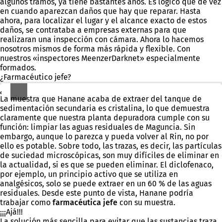
algunos tramos, ya tiene bastantes años. Es lógico que de vez
nueva
en cuando aparezcan daños que hay que reparar. Hasta
pestaña)
ahora, para localizar el lugar y el alcance exacto de estos
daños, se contrataba a empresas externas para que
realizaran una inspección con cámara. Ahora lo hacemos
nosotros mismos de forma más rápida y flexible. Con
nuestros «inspectores MeenzerDarknet» especialmente
formados.
¿Farmacéutico jefe?
¿Eh?
La muestra que Hanane acaba de extraer del tanque de
sedimentación secundaria es cristalina, lo que demuestra
claramente que nuestra planta depuradora cumple con su
función: limpiar las aguas residuales de Maguncia. Sin
embargo, aunque lo parezca y pueda volver al Rin, no por
ello es potable. Sobre todo, las trazas, es decir, las partículas
de suciedad microscópicas, son muy difíciles de eliminar en
la actualidad, si es que se pueden eliminar. El diclofenaco,
por ejemplo, un principio activo que se utiliza en
analgésicos, solo se puede extraer en un 60 % de las aguas
residuales. Desde este punto de vista, Hanane podría
trabajar como
farmacéutica jefe
con su muestra.
¡¡¡Ajá!!!
La solución más sencilla para evitar que las sustancias traza