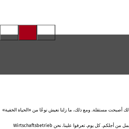
عام، وبذلك أصبحت مستقلة. ومع ذلك، ما زلنا نعيش نوعًا من «الحياة الخفية»
ونريد تغيير ذلك من خلال حملة "Gugg emol do". نريد أن ندخل إلى وعيكم، وأن نثير فضولكم. تجاهنا وتجاه ما نقوم به. لأننا معكم. كل يوم. ونعمل من أجلكم. كل يوم. تعرفوا علينا. نحن Wirtschaftsbetrieb