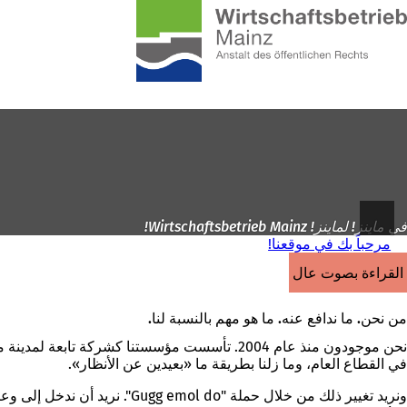
إلى
الصفحة
الانتقال إلى المحتوى
الرئيسية
في ماينز! لماينز! Wirtschaftsbetrieb Mainz!
مرحباً بك في موقعنا!
القراءة بصوت عالٍ
من نحن. ما ندافع عنه. ما هو مهم بالنسبة لنا.
نحن موجودون منذ عام 2004. تأسست مؤسستنا كشر
في القطاع العام، وما زلنا بطريقة ما «بعيدين عن الأنظار».