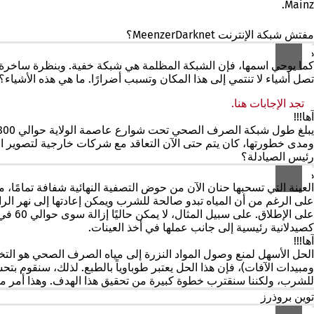
Mainz.
مفتش شبكة الإنترنت MeenzerDarknet؟
هـه؟
كما يوحي اسمها، فإن الشبكة المظلمة هي شبكة خفية. وبنظرة ساخرة، يم
تصل أشياء لا تنتمي إلى هذا المكان وتسبب أضرارًا. ما هي هذه الأشياء؟
تجد الإجابات هنا.
(يفتح
آها!!!
في
علامة
تبويب
ومدى خطورتها، كان يتم حتى الآن التعاقد مع شركات خارجية لتصوير القنوات. والآن أصبحن
رئيس الصيادلة؟
جديدة)
هـه؟
العينة التي تسحبها حنان الآن من حوض التصفية النهائية شفافة تمامً
على الرغم من أن المياه تبدو صالحة للشرب ويمكن إعادتها إلى نهر الراي
على ا
ك
صيدلانية
رئيسية
إلى جانب عملها في أخذ العينات.
آها!!!
الحل الأسهل لمنع وصول المواد النزرة إلى مياه الصرف الصحي هو التخلي 
ومبيدات الآفات)، فإن هذا الحل يعتبر طوباوياً بالطبع. لذلك، سنقوم
للشرب، ولكننا سنقترب خطوة كبيرة من تحقيق هذا الهدف. وهذا أمر مهم با
توين بروذرز