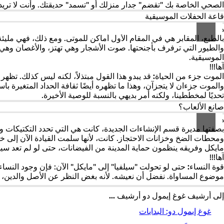
الصحي الخاصة بك "تقضم" جدار منزلك أو "تسمد" حديقتك. وأنت لا تريد
قاعة الحفلات الموسيقية
هـه؟
بالطبع، المقابر هي في المقام الأول أماكن للموتى. ومع ذلك، فهي مليئة 
والطيور التي ترفرف بأجنحتها. صوت الأشجار وهي تهتز، والأغصان وهي 
الموسيقية
.
آها!!!
الموت جزء من الحياة:
قد يبدو هذا القول مبتذلاً، لكنه ليس كذلك. تظهر
والموت جزءان لا يتجزآن، وهذا ما تظهره أيضًا ثقافة الحداد المتغيرة باست
تحديًا لمخططينا، ولكنه أمر بديهي بالنسبة للوصية الأخيرة.
صانع الألعاب؟
هـه؟
بصفتها مديرة قسم الإنشاءات الجديدة، كانت هي التي تحدد التكتيكات
ومحطات الضخ وخزانات الاحتجاز. كانت، لأنها سلمت القيادة الآن إلى خلي
مايكل وفريقه ينظمون حماية المدينة من الفيضانات، حتى لو لم تعد سيلف
آها!!!
قوة النساء:
حتى لو تحولت "سيلفيا" إلى "مايكل" الآن: فإن وجود النسا
موضوع المساواة. نفضل أن نعيشه. لأنه بغض النظر عن الأصل والدين، سواء 
إلى أرشيف غوغ إيمول دو أرشيف ...
غوغ إيمول دو: البدايات
أنت