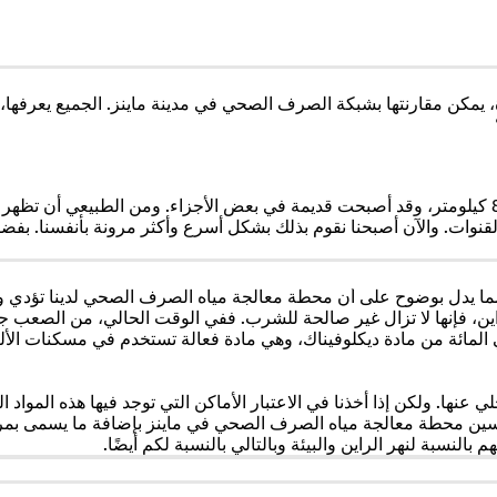
كن مقارنتها بشبكة الصرف الصحي في مدينة ماينز. الجميع يعرفها، لكن
يبلغ طول شبكة الصرف الصحي تحت شوارع عاصمة الولاية حوالي 800 كيلومتر، وقد أصبحت قديمة في بعض ال
ا نقوم بذلك بشكل أسرع وأكثر مرونة بأنفسنا. بفضل "مفتشي MeenzerDarknet" المدربين ت
ا، مما يدل بوضوح على أن محطة معالجة مياه الصرف الصحي لدينا تؤدي 
ن، فإنها لا تزال غير صالحة للشرب. ففي الوقت الحالي، من الصعب جدًا إ
لإطلاق. على سبيل المثال، لا يمكن حاليًا إزالة سوى حوالي 60 في المائة من مادة ديكلوفيناك، وهي م
عنها. ولكن إذا أخذنا في الاعتبار الأماكن التي توجد فيها هذه المواد 
 بتحسين محطة معالجة مياه الصرف الصحي في ماينز بإضافة ما يسمى بمر
لنسبة لنهر الراين والبيئة وبالتالي بالنسبة لكم أيضًا.