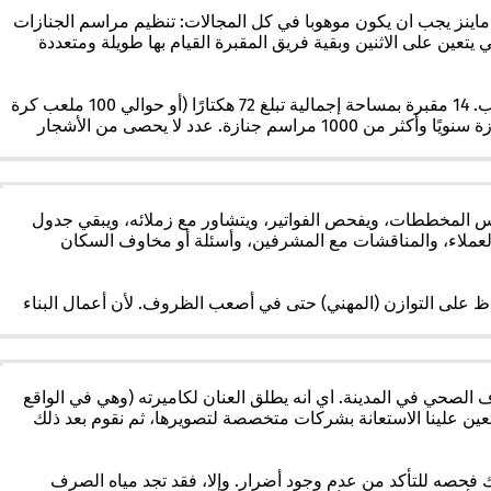
اينز يجب أن يكون موهوباً في كل المجالات: تنظيم مراسم الجنازات
ي يتعين على الاثنين وبقية فريق المقبرة القيام بها طويلة ومتعددة
: بالإضافة إلى الملابس، تختلف (أحيانًا) أيضًا المسميات الوظيفية الفردية. لكن حجم العمل يظل كما هو. وهذا أمر صعب. 14 مقبرة بمساحة إجمالية تبلغ 72 هكتارًا (أو حوالي 100 ملعب كرة
قدم). بالإضافة إلى حوالي 150.000 متر مربع من المساحات المخصصة للممرات والمباني. ما يصل إلى 1000 قبر جديد سنويًا. حوالي 2000 جنازة سنويًا وأكثر من 1000 مراسم جنازة. عدد لا يحصى من الأشجار
 المخططات، ويفحص الفواتير، ويتشاور مع زملائه، ويبقي جدول
ت العملاء، والمناقشات مع المشرفين، وأسئلة أو مخاوف السكان
اظ على التوازن (المهني) حتى في أصعب الظروف. لأن أعمال البناء
الصحي في المدينة. أي أنه يطلق العنان لكاميرته (وهي في الواقع
تعين علينا الاستعانة بشركات متخصصة لتصويرها، ثم نقوم بعد ذلك
ك فحصه للتأكد من عدم وجود أضرار. وإلا، فقد تجد مياه الصرف