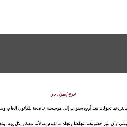
غوغ إيمول دو
كة تابعة لمدينة ماينز، ثم تحولت بعد أربع سنوات إلى مؤسسة خاضعة للقانون ال