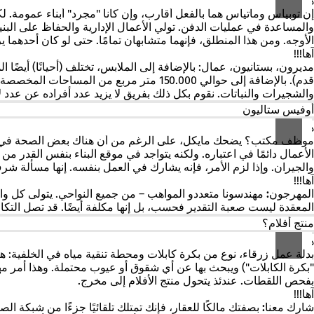
هـه؟
إن توبياس وماتياس هما بالفعل أقارب، وإن كانا "مجرد" أبناء عمومة. لكن
والمساعدة في عمليات الدفن. تولي الأعمال الإدارية والحفاظ على البنية ا
الأوجه. ومن هذا المنطلق، فإنهما متشابهان تمامًا. حتى لو كان أحدهما ي
آها!!!
مديرون، بستانيون، عمال
والشجيرات والنباتات. نقوم بكل ذلك بفريق لا يزيد عدد أفراده عن عدد
أوفيس ستاليون
هـه؟
موظف مكتب؟
يضحك مايكل، على الرغم من أن هناك بعض الصحة في ذل
الأعمال دائمًا في اعتباره. ولكنه يتواجد في موقع البناء بنفس القدر 
والجيران. وإذا لزم الأمر، فإنه يشارك في العمل بنفسه. إنها مسألة شر
آها!!!
المهرجون:
مهندسونا متعددو المواهب – من جميع النواحي. يتولى كل وا
المعقدة ليست صعبة التقدير فحسب، بل إنها مكلفة أيضًا. قد تصل التكال
منتج أفلام؟
هـه؟
بدلة عمل زرقاء، نوع من بكرة كابلات ومحطة تنقية مياه في الخلفية: هك
"بكرة الكابلات") ويبحث بها عن أي شقوق أو عيوب محتملة. وهذا أمر مه
بفحص اللقطات. عندئذ يتحول منتج الأفلام إلى مخرج.
آها!!!
شارك معنا:
بصفتك مالكًا للعقار، فإنك تمتلك تلقائيًا جزءًا من شبكة