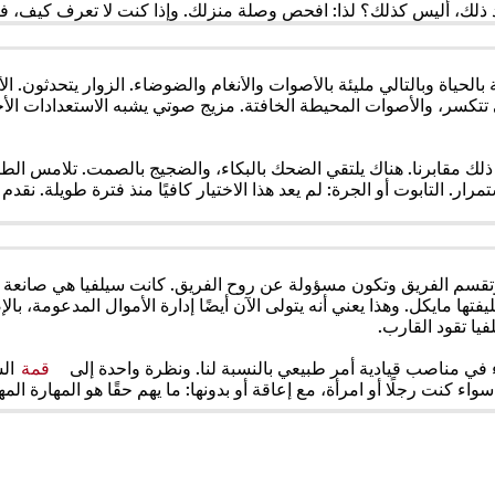
 ذلك، أليس كذلك؟ لذا: افحص وصلة منزلك. وإذا كنت لا تعرف كيف، فا
بالحياة وبالتالي مليئة بالأصوات والأنغام والضوضاء. الزوار يتحدثون. 
تتكسر، والأصوات المحيطة الخافتة. مزيج صوتي يشبه الاستعدادات الأخ
 ذلك مقابرنا. هناك يلتقي الضحك بالبكاء، والضجيج بالصمت. تلامس الطاق
مرار. التابوت أو الجرة: لم يعد هذا الاختيار كافيًا منذ فترة طويلة. نقد
 وتقسم الفريق وتكون مسؤولة عن روح الفريق. كانت سيلفيا هي
صانعة 
فتها مايكل. وهذا يعني أنه يتولى الآن أيضًا إدارة الأموال المدعومة،
يا تقود القارب.
ء في مناصب قيادية أمر طبيعي بالنسبة لنا. ونظرة واحدة إلى
قمة
(يف
الش
في
كنت رجلًا أو امرأة، مع إعاقة أو بدونها: ما يهم حقًا هو المهارة المه
علا
تبو
جدي