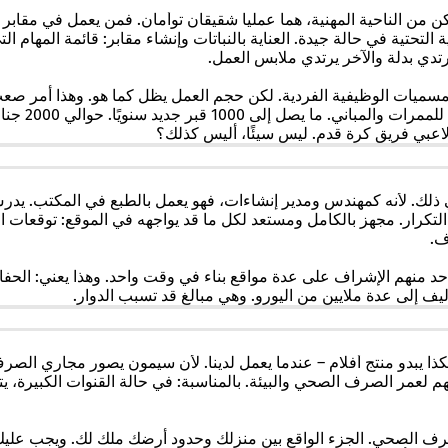
 من الناحية المهنية، هما عملياً
شقيقان توأمان
. فمن يعمل في مقابر م
لتحتية في حالة جيدة. العناية بالنباتات وإنشاء مقابر: قائمة المهام الت
رتدي بدلة والآخر يرتدي ملابس العمل.
 لاعبي فريق كرة قدم. ليس سيئًا، أليس كذلك؟
ك. لأنه كمهندس ومدير إنشاءات، فهو يعمل بالطبع في المكتب. يدرس
من التكرار. مجهز بالكامل ومستعد لكل ما قد يواجهه في الموقع: توقعا
ف.
حد منهم الإشراف على عدة مواقع بناء في وقت واحد. وهذا يعني: الحف
يف إلى عدة ملايين من اليورو. وهي مبالغ قد تسبب الدوار.
ذا يبدو منتج
أفلام
– عندما يعمل لدينا. لأن سيمون يصور مجاري الصرف 
م لعمر الصرف الصحي والبيئة. بالمناسبة: في حالة القنوات الكبيرة، ي
 الصرف الصحي. الجزء الواقع بين منزلك وحدود أرضك ملك لك. ويجب علي