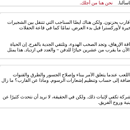
سألنا.
نحن هنا من أجلك.
(يفتح
في
علامة
تبويب
الأقارب يحزنون. ولكن هناك أيضًا السناجب التي تتنقل بين الشجيرات
جديدة)
يرة لأوركسترا قبل بدء العرض. تمامًا كما في قاعة
الحفلات
ة الإرهاق، وتجد الصخب الهدوء، وتلتقي الجدية بالفرح. إن الحياة
م الآن ما يقرب من عشرين خيارًا للدفن – والعدد في ازدياد. هذا يمثل
اللعب
عندما يتعلق الأمر ببناء وإصلاح الجسور والطرق والقنوات
 بالإضافة إلى حساب وتنظيم إشعارات الرسوم. وماذا عن القارب؟ ما زال
تح
ركة تكفي لإثبات ذلك. ولكن في الحقيقة، لا نريد أن نتحدث كثيرًا عن
نية وروح الفريق.
مة
يب
دة)