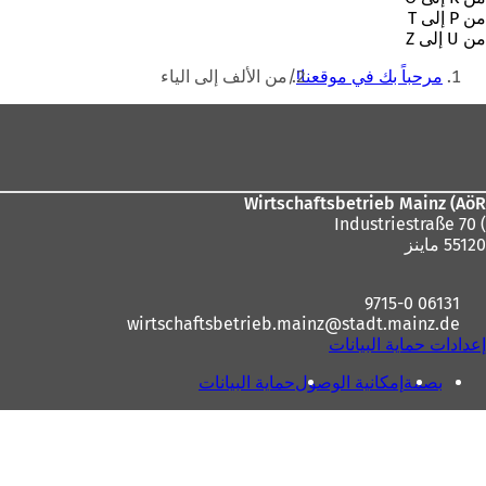
من P إلى T
من U إلى Z
أنت
مرحباً بك في موقعنا!
من الألف إلى الياء
هنا
منطقة
القدم
Wirtschaftsbetrieb Mainz (AöR
) Industriestraße 70
55120 ماينز
06131 9715-0
wirtschaftsbetrieb.mainz
stadt.mainz
de
إعدادات حماية البيانات
بصمة
إمكانية الوصول
حماية البيانات