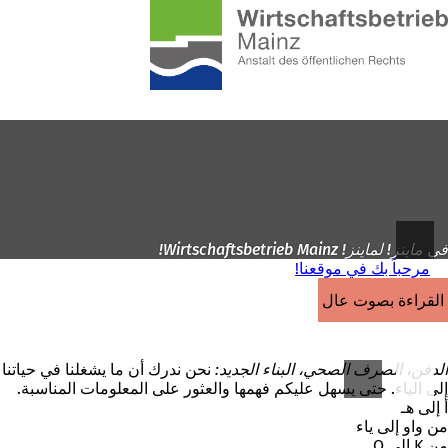
إلى
الصفحة
الانتقال إلى المحتوى
الرئيسية
في ماينز! لماينز! Wirtschaftsbetrieb Mainz!
مرحباً بك في موقعنا!
القراءة بصوت عالٍ
الدفن، الصرف الصحي، البناء الجديد:
نحن ندرك أن ما يشغلنا في حياتنا ال
إلى الياء. حتى يسهل عليكم فهمها والعثور على المعلومات المناسبة.
أ إلى هـ
من واو إلى ياء
من K إلى O