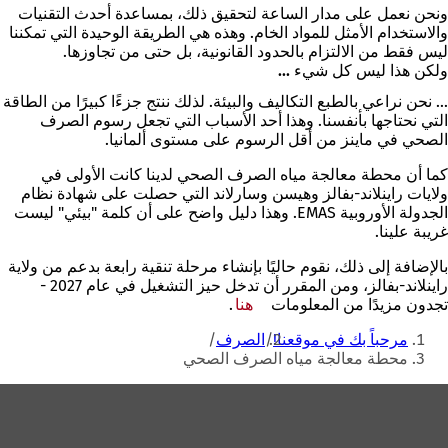
ونحن نعمل على مدار الساعة لتحقيق ذلك، بمساعدة أحدث التقنيات
والاستخدام الأمثل للمواد الخام. وهذه هي الطريقة الوحيدة التي تمكننا
ليس فقط من الالتزام بالحدود القانونية، بل حتى من تجاوزها.
ولكن هذا ليس كل شيء ...
... نحن نراعي بالطبع التكاليف والبيئة. لذلك ننتج جزءًا كبيرًا من الطاقة
التي نحتاجها بأنفسنا. وهذا أحد الأسباب التي تجعل رسوم الصرف
الصحي في ماينز من أقل الرسوم على مستوى ألمانيا.
كما أن محطة معالجة مياه الصرف الصحي لدينا كانت الأولى في
ولايات راينلاند-بفالز وهيسن وسارلاند التي حصلت على شهادة نظام
الجدولة الأوروبية EMAS. وهذا دليل واضح على أن كلمة "بيئي" ليست
غريبة علينا.
بالإضافة إلى ذلك، نقوم حاليًا بإنشاء مرحلة تنقية رابعة بدعم من ولاية
راينلاند-بفالز، ومن المقرر أن تدخل حيز التشغيل في عام 2027 -
تجدون مزيدًا من المعلومات
هنا
.
أنت
مرحباً بك في موقعنا!
الصرف
هنا
محطة معالجة مياه الصرف الصحي
منطقة
القدم