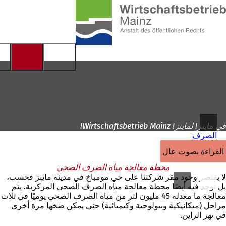
إلى
الصفحة
الانتقال إلى المحتوى
الرئيسية
في ماينز! لماينز! Wirtschaftsbetrieb Mainz!
الصرف
القراءة بصوت عالٍ
محطة معالجة مياه الصرف الصحي
لا يقتصر وجود مقر شركتنا على حي مومباخ في مدينة ماينز فحسب،
بل توجد فيه أيضًا محطة معالجة مياه الصرف الصحي المركزية. يتم
معالجة ما معدله 45 مليون لتر من مياه الصرف الصحي يوميًا في ثلاث
مراحل (ميكانيكية وبيولوجية وكيميائية) حتى يمكن ضخها مرة أخرى
في نهر الراين.