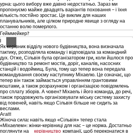
урна: цього вибору вже давно недостатньо. Зараз ми
пропонуємо майже двадцять варіантів поховання – і їхня
кількість постійно зростає. Це виклик для наших
планувальників, але цілком природне явище з огляду на
останню волю померлого.
Гейммейкер?
Га?
Як керівник відділу нового будівництва, вона визначала
тактику, розподіляла команду і відповідала за командний
дух. Отже, Сільвія була
організатором
гри
, коли йшлося про
будівництво та ремонт мостів, доріг, каналів, насосних
станцій і водоймищ. Була, тому що тепер вона передала
командування своєму наступнику Міхаелю. Це означає, що
тепер він також займається управлінням грантовими
коштами, а також розрахунком і організацією повідомлень
про сплату зборів. А човен? Міхаель і його команда, до речі,
також продовжують організовувати міську систему захисту
від повеней, навіть якщо Сільвія більше не сидить за
веслами.
Ага!!!
Жіноча сила:
навіть якщо «Сільвія» тепер стала
«Міхаелем»: жінки-керівниці для нас – це норма. Достатньо
поглянути на
керівництво
(Відкривається
компанії, щоб переконатися в