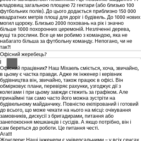
кладовищ загальною площею 72 гектари (або близько 100
футбольних полів). До цього додається приблизно 150 000
квадратних метрів площі для доріг і будівель. До 1000 нових
могил щороку. Близько 2000 поховань на рік і значно
більше 1000 похоронних церемоній. Незліченні дерева,
кущі та рослини. Все це ми робимо з командою, яка не
набагато більша за футбольну команду. Непогано, чи не
так?!
Офісний жеребець?
Га?
Офісний працівник?
Наш Міхаель сміється, хоча, звичайно,
в цьому є частка правди. Адже як інженер і керівник
будівництва він, звичайно, також працює в офісі. Він
обмірковує плани, перевіряє рахунки, узгоджує дії з
колегами і при цьому завжди стежить за графіком. Але
принаймні так само часто його можна зустріти на
будівельному майданчику. Повністю екіпірований і готовий
до всього, що може чекати на нього на місці: очікування
замовників, дискусії з бригадирами, питання або
занепокоєння мешканців і сусідів. А якщо потрібно, він і
сам береться до роботи. Це питання честі.
Ага!!!
Жонглери:
Наші інженери є універсальними – у всіх сенсах.