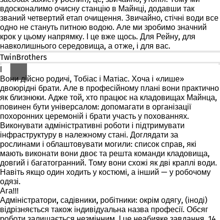
вдосконалимо очисну станцію в Майнці, додавши так
званий четвертий етап очищення. Звичайно, стічні води все
одно не стануть питною водою. Але ми зробимо значний
крок у цьому напрямку. І це вже щось. Для Рейну, для
навколишнього середовища, а отже, і для вас.
TwinBrothers
Га?
Вони дійсно родичі, Тобіас і Матіас. Хоча і «лише»
двоюрідні брати. Але в професійному плані вони практично
як
близнюки
. Адже той, хто працює на кладовищах Майнца,
повинен бути універсалом: допомагати в організації
похоронних церемоній і брати участь у похованнях.
Виконувати адміністративні роботи і підтримувати
інфраструктуру в належному стані. Доглядати за
рослинами і облаштовувати могили: список справ, які
мають виконати вони двоє та решта команди кладовища,
довгий і багатогранний. Тому вони схожі як дві краплі води.
Навіть якщо один ходить у костюмі, а інший — у робочому
одязі.
Ага!!!
Адміністратори, садівники, робітники
: окрім одягу, (іноді)
відрізняється також індивідуальна назва професії. Обсяг
роботи залишається незмінним. І це неабияке завдання. 14