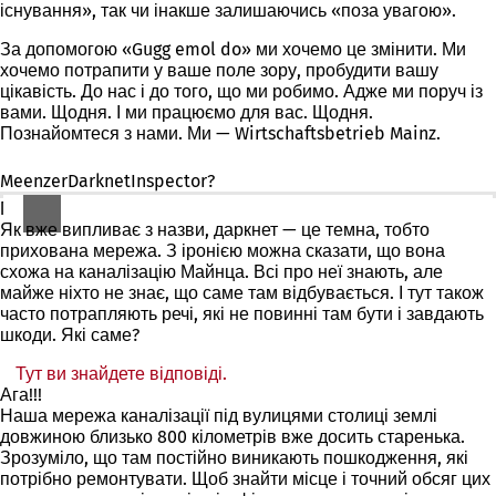
існування», так чи інакше залишаючись «поза увагою».
За допомогою «Gugg emol do» ми хочемо це змінити. Ми
хочемо потрапити у ваше поле зору, пробудити вашу
цікавість. До нас і до того, що ми робимо. Адже ми поруч із
вами. Щодня. І ми працюємо для вас. Щодня.
Познайомтеся з нами. Ми — Wirtschaftsbetrieb Mainz.
MeenzerDarknetInspector?
Га?
Як вже випливає з назви, даркнет — це темна, тобто
прихована мережа. З іронією можна сказати, що вона
схожа на каналізацію Майнца. Всі про неї знають, але
майже ніхто не знає, що саме там відбувається. І тут також
часто потрапляють речі, які не повинні там бути і завдають
шкоди. Які саме?
Тут ви знайдете відповіді.
(Відкривається
Ага!!!
в
Наша мережа каналізації під вулицями столиці землі
новій
довжиною близько 800 кілометрів вже досить старенька.
вкладці)
Зрозуміло, що там постійно виникають пошкодження, які
потрібно ремонтувати. Щоб знайти місце і точний обсяг цих