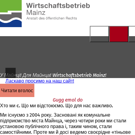
На
головну
Перейти до змісту
сторінку
У Майнці! Для Майнца! Wirtschaftsbetrieb Mainz!
Ласкаво просимо на наш сайт!
читати вголос
Gugg emol do
Хто ми є. Що ми відстоюємо. Що для нас важливо.
Ми існуємо з 2004 року. Засновані як комунальне
підприємство міста Майнца, через чотири роки ми стали
установою публічного права і, таким чином, стали
самостійними. Проте ми й досі ведемо своєрідне «тіньове