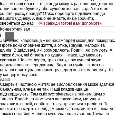
Інакше ваші власні стічні води можуть раптово «підточити»
стіни вашого будинку або «удобрити» ваш сад. А ви ж не
хочете цього, правда? Отже: перевірте підключення до
вашого будинку. А якщо не знаєте, як це зробити,
зверніться до нас.
Ми завжди готові вам допомогти.
(Відк
в
Концертний зал
новій
Га?
вкладц
Звичайно, кладовища – це насамперед місця для померлих.
Проте вони сповнені життя, а отже, і звуків, мелодій та
шумів. Відвідувачі, які розмовляють. Родичі, які сумують. А
також білки, які бігають по кущах, і птахи, що махають
крилами. Шелест дерев, тріск гілок, приглушені звуки
навколишнього середовища. Звукова суміш, схожа на
останні приготування оркестру перед початком виступу. Як
у
концертному
залі
.
Ага!!!
Смерть є частиною життя:
це висловлювання може здатися
банальним, але це не так. Наші кладовища це
підтверджують. Там сміх зустрічається з плачем, шум з
тишею. Енергія стикається з виснаженням, метушня
знаходить спокій, серйозність зустрічається з радістю. Те,
що життя і смерть є невід'ємними частинами життя, показує
також і постійно мінлива культура оплакування. Труна чи