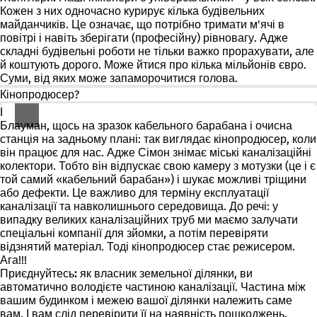
Кожен з них одночасно курирує кілька будівельних
майданчиків. Це означає, що потрібно тримати м'ячі в
повітрі і навіть зберігати (професійну) рівновагу. Адже
складні будівельні роботи не тільки важко прорахувати, але
й коштують дорого. Може йтися про кілька мільйонів євро.
Суми, від яких може запаморочитися голова.
Кінопродюсер?
Га?
Блауман, щось на зразок кабельного барабана і очисна
станція на задньому плані: так виглядає
кінопродюсер
, коли
він працює для нас. Адже Сімон знімає міські каналізаційні
колектори. Тобто він відпускає свою камеру з мотузки (це і є
той самий «кабельний барабан») і шукає можливі тріщини
або дефекти. Це важливо для терміну експлуатації
каналізації та навколишнього середовища. До речі: у
випадку великих каналізаційних труб ми маємо залучати
спеціальні компанії для зйомки, а потім перевіряти
відзнятий матеріал. Тоді кінопродюсер стає режисером.
Ага!!!
Приєднуйтесь:
як власник земельної ділянки, ви
автоматично володієте частиною каналізації. Частина між
вашим будинком і межею вашої ділянки належить саме
вам. І вам слід перевірити її на наявність пошкоджень.