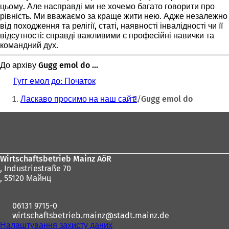
цьому. Але насправді ми не хочемо багато говорити про
в
рівність. Ми вважаємо за краще жити нею. Адже незалежно
новій
від походження та релігії, статі, наявності інвалідності чи її
вкладці)
відсутності: справді важливими є професійні навички та
командний дух.
До архіву Gugg emol do ...
Гугг емол до: Початок
Ти
Ласкаво просимо на наш сайт!
Gugg emol do
тут:
Зона
для
ніг
Wirtschaftsbetrieb Mainz AöR
, Industriestraße 70
, 55120 Майнц
06131 9715-0
wirtschaftsbetrieb.mainz
stadt.mainz
de
Налаштування захисту даних