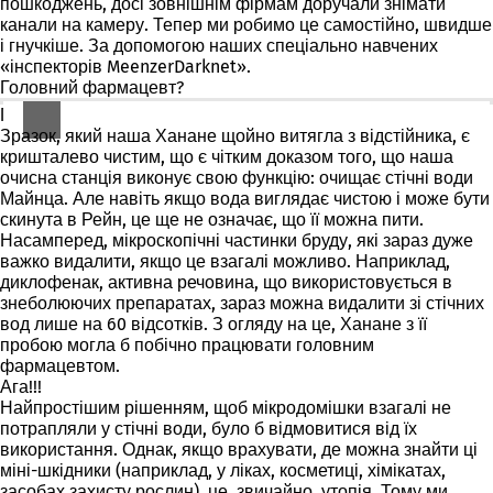
пошкоджень, досі зовнішнім фірмам доручали знімати
канали на камеру. Тепер ми робимо це самостійно, швидше
і гнучкіше. За допомогою наших спеціально навчених
«інспекторів MeenzerDarknet».
Головний фармацевт?
Га?
Зразок, який наша Ханане щойно витягла з відстійника, є
кришталево чистим, що є чітким доказом того, що наша
очисна станція виконує свою функцію: очищає стічні води
Майнца. Але навіть якщо вода виглядає чистою і може бути
скинута в Рейн, це ще не означає, що її можна пити.
Насамперед, мікроскопічні частинки бруду, які зараз дуже
важко видалити, якщо це взагалі можливо. Наприклад,
диклофенак, активна речовина, що використовується в
знеболюючих препаратах, зараз можна видалити зі стічних
вод лише на 60 відсотків. З огляду на це, Ханане з її
пробою могла б побічно працювати
головним
фармацевтом
.
Ага!!!
Найпростішим рішенням, щоб мікродомішки взагалі не
потрапляли у стічні води, було б відмовитися від їх
використання. Однак, якщо врахувати, де можна знайти ці
міні-шкідники (наприклад, у ліках, косметиці, хімікатах,
засобах захисту рослин), це, звичайно, утопія. Тому ми