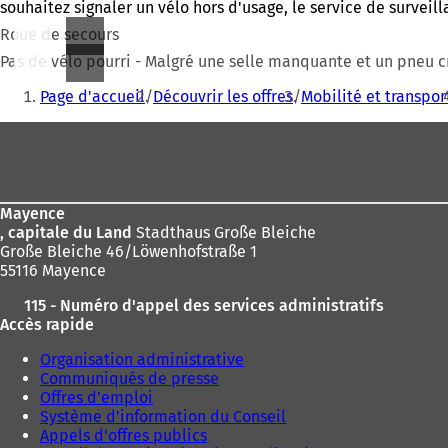
souhaitez signaler un vélo hors d'usage, le service de surveil
Roue de secours
Pas de vélo pourri - Malgré une selle manquante et un pneu 
Vous
Page d'accueil
Découvrir les offres
Mobilité et transpor
êtes
Pied
ici
de
:
page
Mayence
, capitale du Land
Stadthaus Große Bleiche
Große Bleiche 46/Löwenhofstraße 1
55116 Mayence
115 - Numéro d'appel des services administratifs
Accès rapide
Organisation administrative
Communiqués de presse
Offres d'emploi
Système d'information du Conseil
Appels d'offres publics