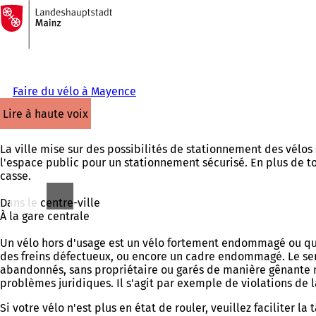
Vers
la
Accéder au contenu
page
d'accueil
Faire du vélo à Mayence
lire à haute voix
La ville mise sur des possibilités de stationnement des vélos
l'espace public pour un stationnement sécurisé. En plus de tou
casse.
Dans le centre-ville
À la gare centrale
Un vélo hors d'usage est un vélo fortement endommagé ou qui n
des freins défectueux, ou encore un cadre endommagé. Le serv
abandonnés, sans propriétaire ou garés de manière gênante n
problèmes juridiques. Il s'agit par exemple de violations d
Si votre vélo n'est plus en état de rouler, veuillez faciliter