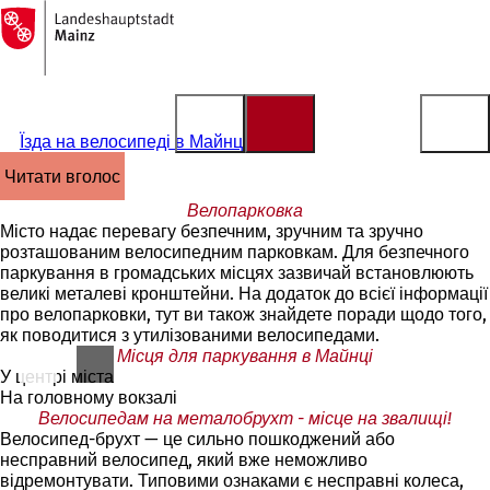
На
головну
Перейти до змісту
сторінку
Їзда на велосипеді в Майнці
читати вголос
Велопарковка
Місто надає перевагу безпечним, зручним та зручно
розташованим велосипедним парковкам. Для безпечного
паркування в громадських місцях зазвичай встановлюють
великі металеві кронштейни. На додаток до всієї інформації
про велопарковки, тут ви також знайдете поради щодо того,
як поводитися з утилізованими велосипедами.
Місця для паркування в Майнці
У центрі міста
На головному вокзалі
Велосипедам на металобрухт - місце на звалищі!
Велосипед-брухт — це сильно пошкоджений або
несправний велосипед, який вже неможливо
відремонтувати. Типовими ознаками є несправні колеса,