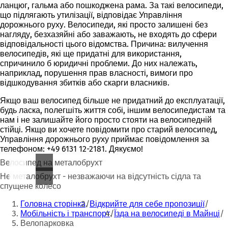
ланцюг, гальма або пошкоджена рама. За такі велосипеди,
що підлягають утилізації, відповідає Управління
дорожнього руху. Велосипеди, які просто залишені без
нагляду, безхазяйні або заважають, не входять до сфери
відповідальності цього відомства. Причина: вилучення
велосипедів, які ще придатні для використання,
спричинило б юридичні проблеми. До них належать,
наприклад, порушення прав власності, вимоги про
відшкодування збитків або скарги власників.
Якщо ваш велосипед більше не придатний до експлуатації,
будь ласка, полегшіть життя собі, іншим велосипедистам та
нам і не залишайте його просто стояти на велосипедній
стійці. Якщо ви хочете повідомити про старий велосипед,
Управління дорожнього руху приймає повідомлення за
телефоном: +49 6131 12-2181. Дякуємо!
Велосипед на металобрухт
Не металобрухт - незважаючи на відсутність сідла та
спущене колесо
Ти
Головна сторінка
Відкрийте для себе пропозиції
тут:
Мобільність і транспорт
Їзда на велосипеді в Майнці
Велопарковка