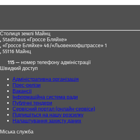
Зона
для
ніг
Столиця землі Майнц
,
Stadthaus «Гроссе Бляйхе»
, «Гроссе Бляйхе» 46/«Льовенхофштрассе» 1
, 55116 Майнц
115 — номер телефону адміністрації
Швидкий доступ
Адміністративна організація
Прес-релізи
Вакансії
Інформаційна система ради
Публічні тендери
Сервісний портал (онлайн-сервіси)
Підпишіться на нашу розсилку
Налаштування захисту даних
Міська служба