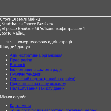
ь
ь
для
с
с
ніг
я
я
в
в
Столиця землі Майнц
н
н
,
Stadthaus «Гроссе Бляйхе»
о
о
, «Гроссе Бляйхе» 46/«Льовенхофштрассе» 1
в
в
, 55116 Майнц
і
і
й
й
115 — номер телефону адміністрації
в
в
Швидкий доступ
к
к
л
л
Адміністративна організація
а
а
Прес-релізи
д
д
Вакансії
ц
ц
Інформаційна система ради
і
і
Публічні тендери
)
)
Сервісний портал (онлайн-сервіси)
Підпишіться на нашу розсилку
Налаштування захисту даних
Міська служба
Карта міста
Точки доступу до бездротової локальної мережі