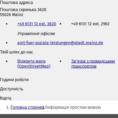
Поштова адреса
Поштова скринька 3620
55026 Mainz
Телефон,
+49 6131 12 ext. 3620
+49 6131 12 ext. 2962
факс
та
Управління офісом
адреса
електронної
amt-fuer-soziale-leistungen
stadt.mainz
de
пошти
Твій шлях до нас
Відкрита мапа
Зв'язок з громадським
(OpenStreetMap)
(
транспортом
(
В
В
і
і
Години роботи
д
д
к
к
Доступність
р
р
и
и
Карта
в
в
Ти
а
а
Головна сторінка
Інформація простою мовою
тут:
є
є
т
т
Зона