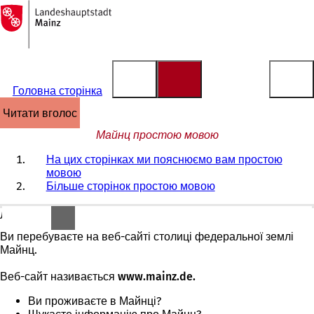
На
головну
Перейти до змісту
сторінку
Головна сторінка
читати вголос
Майнц простою мовою
На цих сторінках ми пояснюємо вам простою
мовою
Більше сторінок простою мовою
Ласкаво просимо!
Ви перебуваєте на веб-сайті столиці федеральної землі
Майнц.
Веб-сайт називається
www.mainz.de.
Ви проживаєте в Майнці?