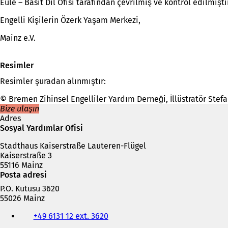
Eule – Basit Dil Ofisi tarafından çevrilmiş ve kontrol edilmişt
Engelli Kişilerin Özerk Yaşam Merkezi,
Mainz e.V.
Resimler
Resimler şuradan alınmıştır:
© Bremen Zihinsel Engelliler Yardım Derneği, İllüstratör Stef
Bize ulaşın
Adres
Sosyal Yardımlar Ofisi
Stadthaus Kaiserstraße Lauteren-Flügel
Kaiserstraße 3
55116 Mainz
Posta adresi
P.O. Kutusu 3620
55026 Mainz
Telefon,
+49 6131 12 ext. 3620
faks
ve