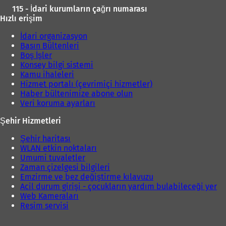
ı
115 - İdari kurumların çağrı numarası
r
Hızlı erişim
)
İdari organizasyon
Basın Bültenleri
Boş İşler
Konsey bilgi sistemi
Kamu ihaleleri
Hizmet portalı (çevrimiçi hizmetler)
Haber bültenimize abone olun
Veri koruma ayarları
Şehir Hizmetleri
Şehir haritası
WLAN etkin noktaları
Umumi tuvaletler
Zaman çizelgesi bilgileri
Emzirme ve bez değiştirme kılavuzu
Acil durum girişi - çocukların yardım bulabileceği yer
Web Kameraları
Resim servisi