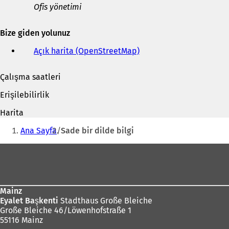
Ofis yönetimi
e-
posta
adresi
Bize giden yolunuz
Açık harita (OpenStreetMap)
(
Y
e
Çalışma saatleri
n
i
Erişilebilirlik
b
i
Harita
r
Buradasınız:
s
Ana Sayfa
Sade bir dilde bilgi
e
k
Ayak
m
bölgesi
e
d
e
Mainz
a
Eyalet Başkenti
Stadthaus Große Bleiche
ç
Große Bleiche 46/Löwenhofstraße 1
ı
55116 Mainz
l