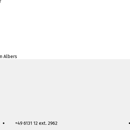
ir
an Albers
+49 6131 12 ext. 2962