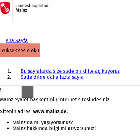
Ana
sayfaya
İçeriğe atla
Ana Sayfa
yüksek sesle oku
Bu sayfalarda size sade bir dille açıklıyoruz
Sade dilde daha fazla sayfa
Sıcak bir karşılama!
Mainz eyalet başkentinin internet sitesindesiniz.
Sitenin adresi
www.mainz.de.
Mainz'da mı yaşıyorsunuz?
Mainz hakkında bilgi mi arıyorsunuz?