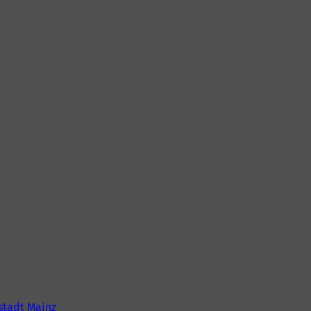
r
tadt Mainz