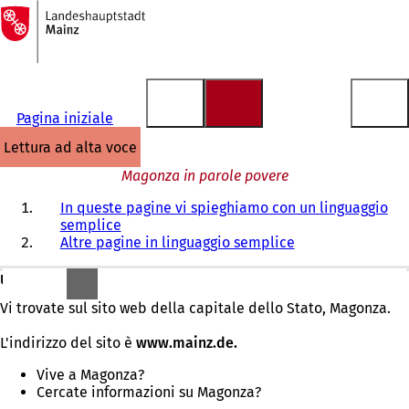
Alla
pagina
Vai al contenuto
iniziale
Pagina iniziale
lettura ad alta voce
Magonza in parole povere
In queste pagine vi spieghiamo con un linguaggio
semplice
Altre pagine in linguaggio semplice
Un caloroso benvenuto!
Vi trovate sul sito web della capitale dello Stato, Magonza.
L'indirizzo del sito è
www.mainz.de.
Vive a Magonza?
Cercate informazioni su Magonza?