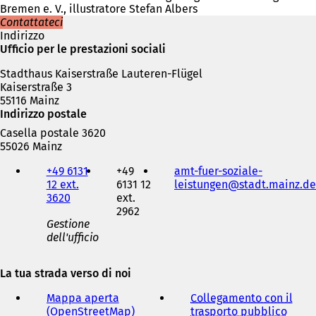
Bremen e. V., illustratore Stefan Albers
Contattateci
Indirizzo
Ufficio per le prestazioni sociali
Stadthaus Kaiserstraße Lauteren-Flügel
Kaiserstraße 3
55116 Mainz
Indirizzo postale
Casella postale 3620
55026 Mainz
Telefono,
+49 6131
+49
amt-fuer-soziale-
fax
12 ext.
6131 12
leistungen
stadt.mainz
de
e
3620
ext.
indirizzo
2962
e-
Gestione
mail
dell'ufficio
La tua strada verso di noi
Mappa aperta
Collegamento con il
(OpenStreetMap)
(
trasporto pubblico
(