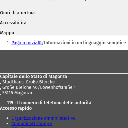
S
S
i
i
Orari di apertura
a
a
p
p
Accessibilità
r
r
e
e
Mappa
i
i
Siete
n
n
Pagina iniziale
Informazioni in un linguaggio semplice
qui:
u
u
n
n
Area
a
a
dei
n
n
piedi
u
u
o
o
Capitale dello Stato di Magonza
v
v
,
Stadthaus, Große Bleiche
a
a
, Große Bleiche 46/Löwenhofstraße 1
s
s
, 55116 Magonza
c
c
h
h
115 - Il numero di telefono delle autorità
e
e
Accesso rapido
d
d
a
a
Organizzazione amministrativa
)
)
Comunicati stampa