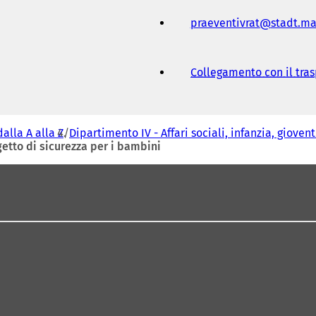
praeventivrat
stadt.ma
Collegamento con il tra
dalla A alla Z
Dipartimento IV - Affari sociali, infanzia, gioven
etto di sicurezza per i bambini