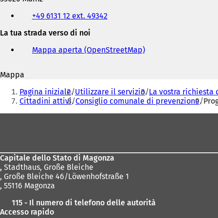
Telefono,
+49 6131 12 ext. 49342
fax
e
La tua strada verso di noi
indirizzo
e-
Mappa aperta (OpenStreetMap)
(
mail
S
i
Mappa
a
Siete
p
Pagina iniziale
Utilizzare il servizio
La vostra richiesta 
r
qui:
Cittadini attivi
Consiglio comunale di prevenzione
Prog
e
i
Area
n
dei
u
n
piedi
a
Capitale dello Stato di Magonza
n
,
Stadthaus, Große Bleiche
u
, Große Bleiche 46/Löwenhofstraße 1
o
, 55116 Magonza
v
a
115 - Il numero di telefono delle autorità
s
Accesso rapido
c