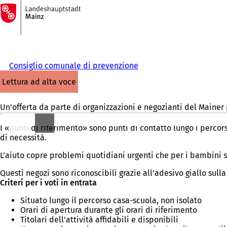
Alla
pagina
Vai al contenuto
iniziale
Consiglio comunale di prevenzione
lettura ad alta voce
Un'offerta da parte di organizzazioni e negozianti del Mainer
I «punti di riferimento» sono punti di contatto lungo i percors
di necessità.
L'aiuto copre problemi quotidiani urgenti che per i bambini 
Questi negozi sono riconoscibili grazie all'adesivo giallo sull
Criteri per i voti in entrata
Situato lungo il percorso casa-scuola, non isolato
Orari di apertura durante gli orari di riferimento
Titolari dell'attività affidabili e disponibili