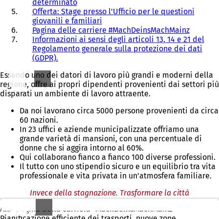
determinato
Offerta: Stage presso l'Ufficio per le questioni
giovanili e familiari
Pagina delle carriere #MachDeinsMachMainz
Informazioni ai sensi degli articoli 13, 14 e 21 del
Regolamento generale sulla protezione dei dati
(GDPR).
Essendo uno dei datori di lavoro più grandi e moderni della
regione, offre ai propri dipendenti provenienti dai settori più
disparati un ambiente di lavoro attraente.
Da noi lavorano circa 5000 persone provenienti da circa
60 nazioni.
In 23 uffici e aziende municipalizzate offriamo una
grande varietà di mansioni, con una percentuale di
donne che si aggira intorno al 60%.
Qui collaborano fianco a fianco 100 diverse professioni.
Il tutto con uno stipendio sicuro e un equilibrio tra vita
professionale e vita privata in un'atmosfera familiare.
Invece della stagnazione. Trasformare la città
Alla pagina della carriera "MachDeinsMachMainz"
Pianificazione efficiente dei trasporti, nuove zone