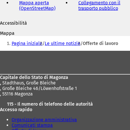
Mappa aperta
Collegamento con il
(OpenStreetMap)
(
trasporto pubblico
(
S
S
i
i
Accessibilità
a
a
p
p
Mappa
r
r
Siete
e
e
Pagina iniziale
Le ultime notizie
Offerte di lavoro
qui:
i
i
n
n
Area
u
u
dei
n
n
a
a
piedi
n
n
Capitale dello Stato di Magonza
u
u
,
Stadthaus, Große Bleiche
o
o
, Große Bleiche 46/Löwenhofstraße 1
v
v
, 55116 Magonza
a
a
s
s
115 - Il numero di telefono delle autorità
c
c
Accesso rapido
h
h
e
e
Organizzazione amministrativa
d
d
Comunicati stampa
a
a