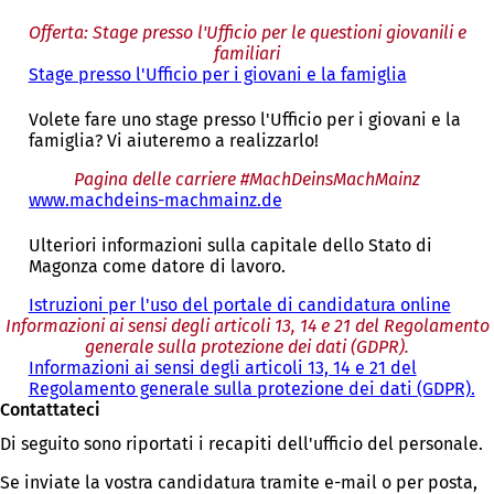
Offerta: Stage presso l'Ufficio per le questioni giovanili e
familiari
Stage presso l'Ufficio per i giovani e la famiglia
Volete fare uno stage presso l'Ufficio per i giovani e la
famiglia? Vi aiuteremo a realizzarlo!
Pagina delle carriere #MachDeinsMachMainz
www.machdeins-machmainz.de
(
S
i
Ulteriori informazioni sulla capitale dello Stato di
a
Magonza come datore di lavoro.
p
r
Istruzioni per l'uso del portale di candidatura online
e
Informazioni ai sensi degli articoli 13, 14 e 21 del Regolamento
i
generale sulla protezione dei dati (GDPR).
n
Informazioni ai sensi degli articoli 13, 14 e 21 del
u
Regolamento generale sulla protezione dei dati (GDPR).
n
Contattateci
a
Di seguito sono riportati i recapiti dell'ufficio del personale.
n
u
Se inviate la vostra candidatura tramite e-mail o per posta,
o