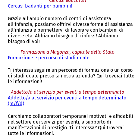
n
Cercasi educatori
u
Cercasi badanti per bambini!
n
a
Grazie all'ampio numero di centri di assistenza
n
all'infanzia, possiamo offrirvi diverse forme di assistenza
u
all'infanzia e permettervi di lavorare con bambini di
o
diverse età. Abbiamo bisogno di rinforzi! Abbiamo
v
bisogno di voi!
a
s
Formazione a Magonza, capitale dello Stato
c
Formazione e percorso di studi duale
h
e
Ti interessa seguire un percorso di formazione o un corso
d
di studi duale presso la nostra azienda? Qui troverai tutte
a
le informazioni!
)
Addetto/a al servizio per eventi a tempo determinato
Addetto/a al servizio per eventi a tempo determinato
(m/f/d)
Cerchiamo collaboratori temporanei motivati e affidabili
nel settore dei servizi per eventi, a supporto di
manifestazioni di prestigio. Ti interessa? Qui troverai
tutte le informazioni.