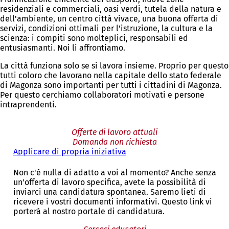
residenziali e commerciali, oasi verdi, tutela della natura e
dell'ambiente, un centro città vivace, una buona offerta di
servizi, condizioni ottimali per l'istruzione, la cultura e la
scienza: i compiti sono molteplici, responsabili ed
entusiasmanti. Noi li affrontiamo.
La città funziona solo se si lavora insieme. Proprio per questo
tutti coloro che lavorano nella capitale dello stato federale
di Magonza sono importanti per tutti i cittadini di Magonza.
Per questo cerchiamo collaboratori motivati e persone
intraprendenti.
Offerte di lavoro attuali
Domanda non richiesta
Applicare di propria iniziativa
(
S
i
Non c'è nulla di adatto a voi al momento? Anche senza
a
un'offerta di lavoro specifica, avete la possibilità di
p
inviarci una candidatura spontanea. Saremo lieti di
r
ricevere i vostri documenti informativi. Questo link vi
e
porterà al nostro portale di candidatura.
i