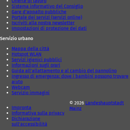
Offerte di lavoro
)
)
Sistema informativo del Consiglio
Gare d'appalto pubbliche
Portale dei servizi (servizi online)
Iscriviti alla nostra newsletter
Impostazioni di protezione dei dati
Servizio urbano
Mappa della città
Hotspot WLAN
Servizi igienici pubblici
Informazioni sugli orari
Guida all'allattamento e al cambio del pannolino
Ingresso di emergenza: dove i bambini possono trovare
aiuto
Webcam
Servizio immagini
© 2026
Landeshauptstadt
Impronta
Mainz
Informativa sulla privacy
Dichiarazione
sull'accessibilità