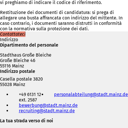
vi preghiamo di indicare il codice di riferimento.
v
a
Restituzione dei documenti di candidatura: si prega di
s
allegare una busta affrancata con indirizzo del mittente. In
c
caso contrario, i documenti saranno distrutti in conformità
h
con la normativa sulla protezione dei dati.
e
Contattateci
d
Indirizzo
a
Dipartimento del personale
)
Stadthaus Große Bleiche
Große Bleiche 46
55116 Mainz
Indirizzo postale
Casella postale 3820
55028 Mainz
Telefono,
+49 6131 12
personalabteilung
stadt.mainz
de
fax
ext. 2587
e
bewerbung
stadt.mainz
de
indirizzo
recruiting
stadt.mainz
de
e-
mail
La tua strada verso di noi