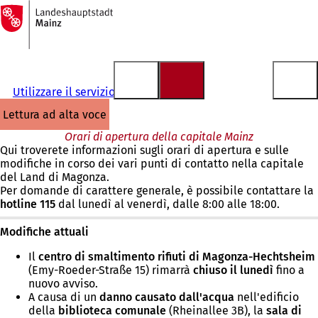
Alla
pagina
Vai al contenuto
iniziale
Utilizzare il servizio
lettura ad alta voce
Orari di apertura della capitale Mainz
Qui troverete informazioni sugli orari di apertura e sulle
modifiche in corso dei vari punti di contatto nella capitale
del Land di Magonza.
Per domande di carattere generale, è possibile contattare la
hotline 115
dal lunedì al venerdì, dalle 8:00 alle 18:00.
Modifiche attuali
Il
centro di smaltimento rifiuti di Magonza-Hechtsheim
(Emy-Roeder-Straße 15) rimarrà
chiuso il lunedì
fino
a
nuovo avviso.
A causa di un
danno
causato dall'acqua
nell'edificio
della
biblioteca comunale
(Rheinallee 3B), la
sala di