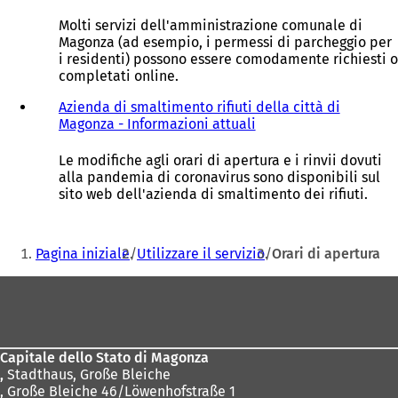
Molti servizi dell'amministrazione comunale di
Magonza (ad esempio, i permessi di parcheggio per
i residenti) possono essere comodamente richiesti o
completati online.
Azienda di smaltimento rifiuti della città di
Magonza - Informazioni attuali
(
S
i
Le modifiche agli orari di apertura e i rinvii dovuti
a
alla pandemia di coronavirus sono disponibili sul
p
sito web dell'azienda di smaltimento dei rifiuti.
r
e
Siete
i
Pagina iniziale
Utilizzare il servizio
Orari di apertura
n
qui:
u
Area
n
a
dei
n
piedi
u
Capitale dello Stato di Magonza
o
,
Stadthaus, Große Bleiche
v
, Große Bleiche 46/Löwenhofstraße 1
a