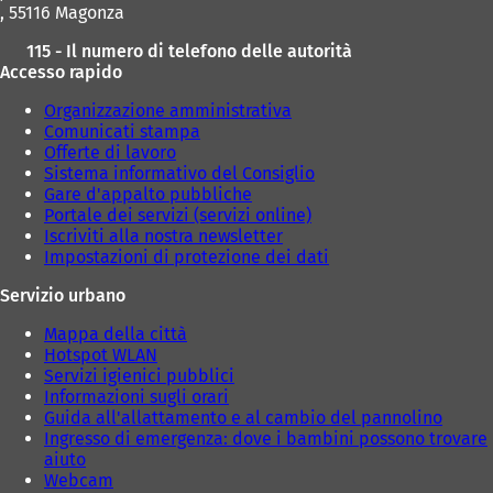
, 55116 Magonza
s
c
115 - Il numero di telefono delle autorità
h
Accesso rapido
e
d
Organizzazione amministrativa
a
Comunicati stampa
)
Offerte di lavoro
Sistema informativo del Consiglio
Gare d'appalto pubbliche
Portale dei servizi (servizi online)
Iscriviti alla nostra newsletter
Impostazioni di protezione dei dati
Servizio urbano
Mappa della città
Hotspot WLAN
Servizi igienici pubblici
Informazioni sugli orari
Guida all'allattamento e al cambio del pannolino
Ingresso di emergenza: dove i bambini possono trovare
aiuto
Webcam