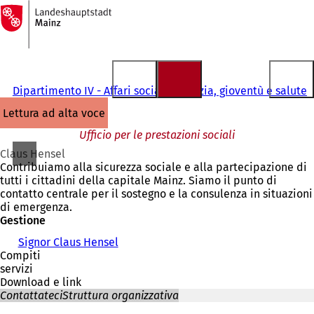
Alla
pagina
Vai al contenuto
iniziale
Dipartimento IV - Affari sociali, infanzia, gioventù e salute
lettura ad alta voce
Ufficio per le prestazioni sociali
Claus Hensel
Contribuiamo alla sicurezza sociale e alla partecipazione di
tutti i cittadini della capitale Mainz. Siamo il punto di
contatto centrale per il sostegno e la consulenza in situazioni
di emergenza.
Gestione
Signor Claus Hensel
Compiti
servizi
Download e link
Contattateci
Struttura organizzativa
Siete