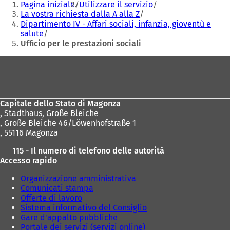
Pagina iniziale
Utilizzare il servizio
qui:
La vostra richiesta dalla A alla Z
Dipartimento IV - Affari sociali, infanzia, gioventù e
salute
Ufficio per le prestazioni sociali
Area
dei
piedi
Capitale dello Stato di Magonza
,
Stadthaus, Große Bleiche
, Große Bleiche 46/Löwenhofstraße 1
, 55116 Magonza
115 - Il numero di telefono delle autorità
Accesso rapido
Organizzazione amministrativa
Comunicati stampa
Offerte di lavoro
Sistema informativo del Consiglio
Gare d'appalto pubbliche
Portale dei servizi (servizi online)