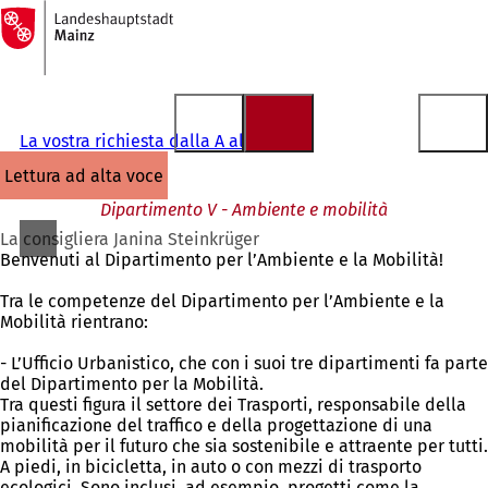
Alla
pagina
Vai al contenuto
iniziale
La vostra richiesta dalla A alla Z
lettura ad alta voce
Dipartimento V - Ambiente e mobilità
La consigliera Janina Steinkrüger
Benvenuti al Dipartimento per l’Ambiente e la Mobilità!
Tra le competenze del Dipartimento per l’Ambiente e la
Mobilità rientrano:
- L’Ufficio Urbanistico, che con i suoi tre dipartimenti fa parte
del Dipartimento per la Mobilità.
Tra questi figura il settore dei Trasporti, responsabile della
pianificazione del traffico e della progettazione di una
mobilità per il futuro che sia sostenibile e attraente per tutti.
A piedi, in bicicletta, in auto o con mezzi di trasporto
ecologici. Sono inclusi, ad esempio, progetti come la