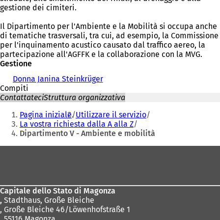
gestione dei cimiteri.
Il Dipartimento per l'Ambiente e la Mobilità si occupa anche
di tematiche trasversali, tra cui, ad esempio, la Commissione
per l'inquinamento acustico causato dal traffico aereo, la
partecipazione all'AGFFK e la collaborazione con la MVG.
Gestione
Donna Janina Steinkrüger
Compiti
Contattateci
Struttura organizzativa
Siete
Pagina iniziale
Utilizzare il servizio
qui:
La vostra richiesta dalla A alla Z
Dipartimento V - Ambiente e mobilità
Area
dei
piedi
Capitale dello Stato di Magonza
,
Stadthaus, Große Bleiche
, Große Bleiche 46/Löwenhofstraße 1
, 55116 Magonza