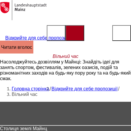
На
головну
Перейти до змісту
сторінку
Відкрийте для себе пропозиції
читати вголос
Вільний час
Насолоджуйтесь дозвіллям у Майнці: Знайдіть ідеї для
занять спортом, фестивалів, зелених оазисів, подій та
різноманітних заходів на будь-яку пору року та на будь-який
смак.
Ти
Головна сторінка
Відкрийте для себе пропозиції
тут:
Вільний час
Зона
для
ніг
Столиця землі Майнц