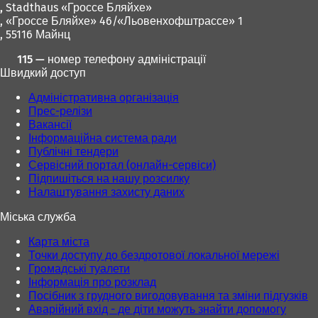
,
Stadthaus «Гроссе Бляйхе»
, «Гроссе Бляйхе» 46/«Льовенхофштрассе» 1
, 55116 Майнц
115 — номер телефону адміністрації
Швидкий доступ
Адміністративна організація
Прес-релізи
Вакансії
Інформаційна система ради
Публічні тендери
Сервісний портал (онлайн-сервіси)
Підпишіться на нашу розсилку
Налаштування захисту даних
Міська служба
Карта міста
Точки доступу до бездротової локальної мережі
Громадські туалети
Інформація про розклад
Посібник з грудного вигодовування та зміни підгузків
Аварійний вхід - де діти можуть знайти допомогу