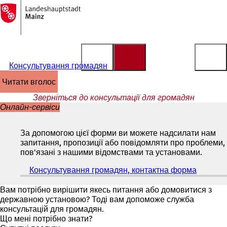
На
головну
Перейти до змісту
сторінку
Консультування громадян
читати вголос
Зверніться до консультації для громадян
Онлайн-сервіси
За допомогою цієї форми ви можете надсилати нам
запитання, пропозиції або повідомляти про проблеми,
пов'язані з нашими відомствами та установами.
Консультування громадян, контактна форма
(
В
і
Вам потрібно вирішити якесь питання або домовитися з
д
державною установою? Тоді вам допоможе служба
к
консультацій для громадян.
р
Що мені потрібно знати?