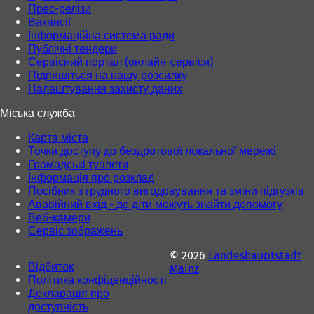
Прес-релізи
Вакансії
Інформаційна система ради
Публічні тендери
Сервісний портал (онлайн-сервіси)
Підпишіться на нашу розсилку
Налаштування захисту даних
Міська служба
Карта міста
Точки доступу до бездротової локальної мережі
Громадські туалети
Інформація про розклад
Посібник з грудного вигодовування та зміни підгузків
Аварійний вхід - де діти можуть знайти допомогу
Веб-камери
Сервіс зображень
© 2026
Landeshauptstadt
Відбиток
Mainz
Політика конфіденційності
Декларація про
доступність