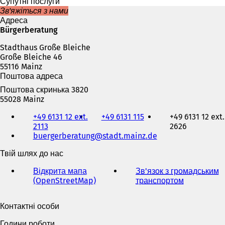
и
Супутні послуги
в
Зв'яжіться з нами
а
Адреса
є
Bürgerberatung
т
Stadthaus Große Bleiche
ь
Große Bleiche 46
с
55116 Mainz
я
Поштова адреса
в
н
Поштова скринька 3820
о
55028 Mainz
в
Телефон,
і
+49 6131 12 ext.
+49 6131 115
+49 6131 12 ext.
факс
й
2113
2626
та
в
buergerberatung
stadt.mainz
de
адреса
к
електронної
Твій шлях до нас
л
пошти
а
Відкрита мапа
Зв'язок з громадським
д
(OpenStreetMap)
(
транспортом
(
ц
В
В
і
і
і
)
Контактні особи
д
д
к
к
Години роботи