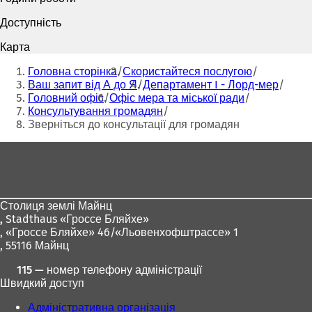
р
р
и
и
Доступність
в
в
а
а
Карта
є
є
Ти
т
т
Головна сторінка
Скористайтеся послугою
тут:
ь
ь
Ваш запит від А до Я
Департамент I - Лорд-мер
с
с
Головний офіс
Офіс мера та міської ради
я
я
Консультування громадян
в
в
Зверніться до консультації для громадян
н
н
Зона
о
о
в
в
для
і
і
ніг
й
й
в
в
Столиця землі Майнц
к
к
,
Stadthaus «Гроссе Бляйхе»
л
л
, «Гроссе Бляйхе» 46/«Льовенхофштрассе» 1
а
а
, 55116 Майнц
д
д
ц
ц
115 — номер телефону адміністрації
і
і
Швидкий доступ
)
)
Адміністративна організація