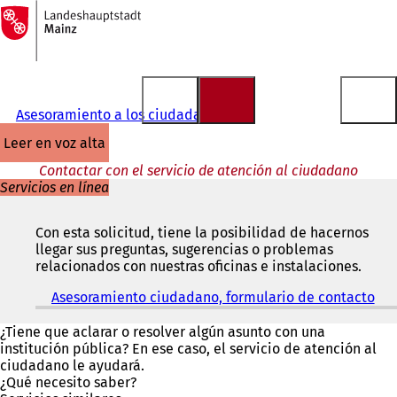
A
la
Saltar al contenido
página
de
inicio
Asesoramiento a los ciudadanos
leer en voz alta
Contactar con el servicio de atención al ciudadano
Servicios en línea
Con esta solicitud, tiene la posibilidad de hacernos
llegar sus preguntas, sugerencias o problemas
relacionados con nuestras oficinas e instalaciones.
Asesoramiento ciudadano, formulario de contacto
(
S
e
¿Tiene que aclarar o resolver algún asunto con una
a
institución pública? En ese caso, el servicio de atención al
b
ciudadano le ayudará.
r
¿Qué necesito saber?