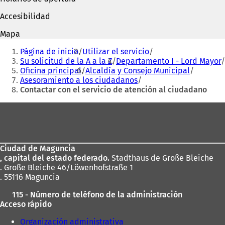
r
e
e
e
Accesibilidad
e
n
n
u
Mapa
u
n
Estás
n
a
Página de inicio
Utilizar el servicio
aquí:
a
n
Su solicitud de la A a la Z
Departamento I - Lord Mayor
n
u
Oficina principal
Alcaldía y Consejo Municipal
u
e
Asesoramiento a los ciudadanos
e
v
Contactar con el servicio de atención al ciudadano
v
a
Zona
a
p
p
e
de
e
s
los
s
t
t
a
Ciudad de Maguncia
pies
a
ñ
, capital del estado federado.
Stadthaus de Große Bleiche
ñ
a
. Große Bleiche 46/Löwenhofstraße 1
a
)
. 55116 Maguncia
)
115 - Número de teléfono de la administración
Acceso rápido
Organización administrativa