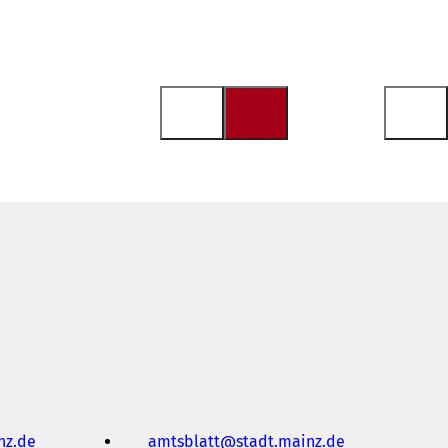
nz
de
amtsblatt
stadt.mainz
de