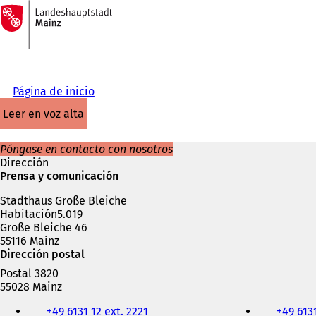
A
la
Saltar al contenido
página
de
inicio
Página de inicio
leer en voz alta
Póngase en contacto con nosotros
Dirección
Prensa y comunicación
Stadthaus Große Bleiche
Habitación5.019
Große Bleiche 46
55116 Mainz
Dirección postal
Postal 3820
55028 Mainz
Teléfono,
+49 6131 12 ext. 2221
+49 6131
fax