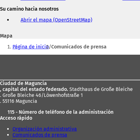
y
Su camino hacia nosotros
dirección
de
Abrir el mapa (OpenStreetMap)
(
correo
S
electrónico
e
Mapa
a
Estás
b
Página de inicio
Comunicados de prensa
r
aquí:
e
Zona
e
de
n
u
los
n
Ciudad de Maguncia
pies
a
, capital del estado federado.
Stadthaus de Große Bleiche
n
. Große Bleiche 46/Löwenhofstraße 1
u
. 55116 Maguncia
e
v
115 - Número de teléfono de la administración
a
Acceso rápido
p
e
Organización administrativa
s
Comunicados de prensa
t