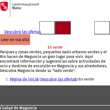
A
la
Saltar al contenido
página
de
inicio
Descubre las ofertas
leer en voz alta
En verde
Parques y zonas verdes, pequeños oasis urbanos verdes y el
Rin hacen de Maguncia un gran lugar para vivir. Aquí
encontrará información y sugerencias sobre actividades de
ocio y destinos de excursión en Maguncia y sus alrededores.
Descubra Maguncia desde su "lado verde".
Estás
Página de inicio
Descubre las ofertas
En verde
aquí:
Zona
de
los
Ciudad de Maguncia
pies