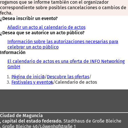
rogamos que se informe también con el organizador
correspondiente sobre posibles cancelaciones o cambios de
fecha.
¿Desea inscribir un evento?
Añadir un acto al calendario de actos
¿Desea que se autorice un acto público?
Información sobre las autorizaciones necesarias para
celebrar un acto público
Información
El calendario de actos es una oferta de INFO Networking
GmbH
Estás
Página de inicio
Descubre las ofertas
aquí:
Festivales y eventos
Calendario de actos
Zona
de
los
Ciudad de Maguncia
pies
, capital del estado federado.
Stadthaus de Große Bleiche
. Große Bleiche 46/Löwenhofstraße 1