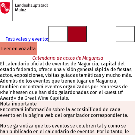
A
la
Saltar al contenido
página
de
inicio
Festivales y eventos
leer en voz alta
Calendario de actos de Maguncia
El calendario oficial de eventos de Maguncia, capital del
estado federado, ofrece una visión general rápida de fiestas,
actos, exposiciones, visitas guiadas temáticas y mucho más.
Además de los eventos que tienen lugar en Maguncia,
también encontrará eventos organizados por empresas de
Rheinhessen que han sido galardonadas con el «Best Of
Award» de Great Wine Capitals.
Nota importante
Encontrará información sobre la accesibilidad de cada
evento en la página web del organizador correspondiente.
No se garantiza que los eventos se celebren tal y como se
han publicado en el calendario de eventos. Por lo tanto, le