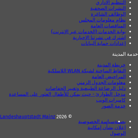
التنظيم الإداري
النشرات الصحفية
الوظائف الشاغرة
نظام معلومات المجلس
المناقصات العامة
بوابة الخدمات (الخدمات عبر الإنترنت)
اشترك في نشرتنا الإخبارية
إعدادات حماية البيانات
خدمة المدينة
خريطة المدينة
النقاط الساخنة لشبكة WLAN اللاسلكية
المراحيض العامة
معلومات الجدول الزمني
دليل الرضاعة الطبيعية وتغيير الحفاضات
مدخل الطوارئ - حيث يمكن للأطفال العثور على المساعدة
كاميرات الويب
خدمة الصور
Landeshauptstadt Mainz
© 2026
بصمة
سياسة الخصوصية
إعلان بشأن إمكانية
الوصول