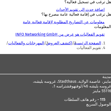
هل ترغب في تسجيل فعالية؟
إضافة حدث إلى تقويم الأحداث
هل ترغب في إقامة فعالية عامة مصرح بها؟
معلومات عن التصاريح المطلوبة لإقامة فعالية عامة
المعلومات
تقويم الفعاليات هو عرض من INFO Networking GmbH
أنت
الصفحة الرئيسية
اكتشف العروض
المهرجانات والفعاليات
هنا
تقويم الفعاليات
منطقة
القدم
مدينة
ماينز، عاصمة الولاية،
Stadthaus، غروسه بليشه،
غروسه بليشه 46/لوفنهوفشتراسه 1،
55116 ماينز
115 - رقم هاتف السلطات
الوصول السريع