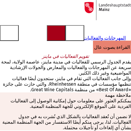
إلى
الصفحة
الانتقال إلى المحتوى
الرئيسية
المهرجانات والفعاليات
القراءة بصوت عالٍ
تقويم الفعاليات في ماينز
يقدم الجدول الرسمي للفعاليات في مدينة ماينز، عاصمة الولاية، لمحة
سريعة عن المهرجانات والفعاليات والمعارض والجولات الإرشادية
المواضيعية وغير ذلك الكثير.
وإلى جانب الفعاليات التي تقام في ماينز، ستجدون أيضًا فعاليات
تنظمها مؤسسات في منطقة Rheinhessen، والتي حازت على جائزة
«Best Of Award» من منظمة Great Wine Capitals.
ملاحظة مهمة
يمكنكم العثور على معلومات حول إمكانية الوصول إلى الفعاليات
الفردية على الموقع الإلكتروني للجهة المنظمة المعنية.
لا نضمن أن تُعقد الفعاليات بالشكل الذي نُشرت به في جدول
الفعاليات. لذا، يرجى منكم أيضًا الاستفسار من الجهة المنظمة المعنية
بشأن أي إلغاءات أو تأجيلات محتملة.