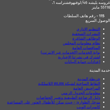
غروسه بليشه 46/لوفنهوفشتراسه 1،
55116 ماينز
115 - رقم هاتف السلطات
الوصول السريع
التنظيم الإداري
النشرات الصحفية
الوظائف الشاغرة
نظام معلومات المجلس
المناقصات العامة
بوابة الخدمات (الخدمات عبر الإنترنت)
اشترك في نشرتنا الإخبارية
إعدادات حماية البيانات
خدمة المدينة
خريطة المدينة
النقاط الساخنة لشبكة WLAN اللاسلكية
المراحيض العامة
معلومات الجدول الزمني
دليل الرضاعة الطبيعية وتغيير الحفاضات
مدخل الطوارئ - حيث يمكن للأطفال العثور على المساعدة
كاميرات الويب