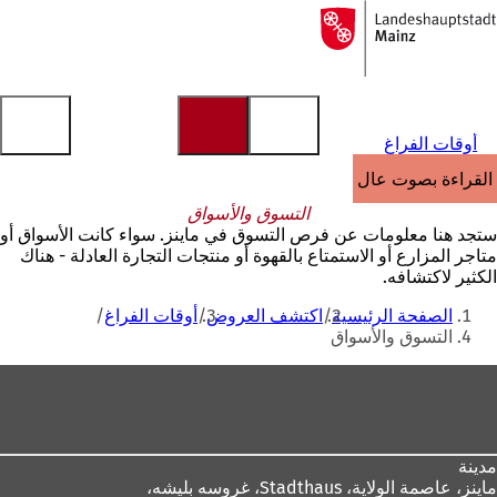
إلى
الصفحة
الانتقال إلى المحتوى
الرئيسية
أوقات الفراغ
القراءة بصوت عالٍ
التسوق والأسواق
ستجد هنا معلومات عن فرص التسوق في ماينز. سواء كانت الأسواق أو
متاجر المزارع أو الاستمتاع بالقهوة أو منتجات التجارة العادلة - هناك
الكثير لاكتشافه.
أنت
الصفحة الرئيسية
اكتشف العروض
أوقات الفراغ
هنا
التسوق والأسواق
منطقة
القدم
مدينة
ماينز، عاصمة الولاية،
Stadthaus، غروسه بليشه،