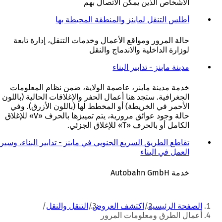
الأشخاص الذين يمكن الاتصال بهم
أطلس التنقل لماينز والمنطقة المحيطة بها
(
ي
ف
حالة المرور ومواقع الأعمال وخدمات التنقل، إدارة تابعة
ت
لوزارة الداخلية والاندماج والنقل
ح
ف
مدينة ماينز - تدابير البناء
(
ي
ي
ع
ف
خدمة مدينة ماينز، عاصمة الولاية، ضمن نظام المعلومات
ل
ت
الجغرافية. ستجد هنا أعمال الحفر والإغلاقات الحالية (باللون
ا
ح
الأحمر في الخريطة) أو المخطط لها (باللون الأزرق). وفي
م
ف
حالة وجود عوائق مرورية، يتم تمييزها بالحرف «V» للإغلاق
ة
ي
الكامل أو بالحرف «T» للإغلاق الجزئي.
ت
ع
ب
ل
تقاطع الطريق السريع الجنوبي في ماينز - تدابير البناء، وسير
و
ا
العمل في البناء
(
ي
م
ي
ب
ة
ف
خدمة Autobahn GmbH
ج
ت
ت
د
ب
ح
أنت
ي
و
ف
الصفحة الرئيسية
اكتشف العروض
التنقل والنقل
د
ي
ي
هنا
أعمال الطرق ومعلومات المرور
ة
ب
ع