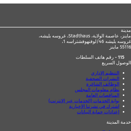
)
ج
ل
منطقة
د
ا
ي
م
القدم
د
ة
ة
ت
مدينة
)
ب
ماينز، عاصمة الولاية،
Stadthaus، غروسه بليشه،
و
غروسه بليشه 46/لوفنهوفشتراسه 1،
ي
55116 ماينز
ب
ج
115 - رقم هاتف السلطات
د
الوصول السريع
ي
د
التنظيم الإداري
ة
النشرات الصحفية
)
الوظائف الشاغرة
نظام معلومات المجلس
المناقصات العامة
بوابة الخدمات (الخدمات عبر الإنترنت)
اشترك في نشرتنا الإخبارية
إعدادات حماية البيانات
خدمة المدينة