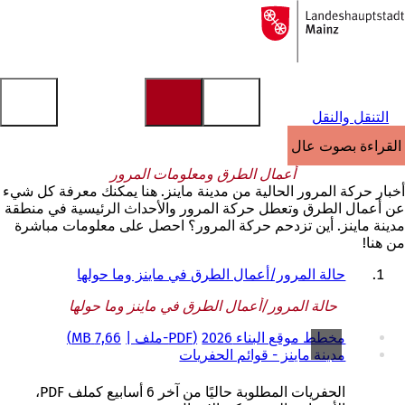
إلى
الصفحة
الانتقال إلى المحتوى
الرئيسية
التنقل والنقل
القراءة بصوت عالٍ
أعمال الطرق ومعلومات المرور
أخبار حركة المرور الحالية من مدينة ماينز. هنا يمكنك معرفة كل شيء
عن أعمال الطرق وتعطل حركة المرور والأحداث الرئيسية في منطقة
مدينة ماينز. أين تزدحم حركة المرور؟ احصل على معلومات مباشرة
من هنا!
حالة المرور/أعمال الطرق في ماينز وما حولها
حالة المرور/أعمال الطرق في ماينز وما حولها
مخطط موقع البناء 2026
PDF
-ملف
7,66 MB
مدينة ماينز - قوائم الحفريات
الحفريات المطلوبة حاليًا من آخر 6 أسابيع كملف PDF،