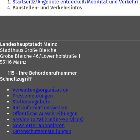
Startseite
Angebote entdecken
Mobilität und Verkehr
)
u
t
befinden
Baustellen- und Verkehrsinfos
e
i
sich
n
n
Fußbereich
T
e
hier:
a
i
b
n
)
e
Landeshauptstadt Mainz
m
Stadthaus Große Bleiche
n
Große Bleiche 46/Löwenhofstraße 1
e
55116 Mainz
u
e
115 - Ihre Behördenrufnummer
n
Schnellzugriff
T
a
Verwaltungsorganisation
b
Pressemeldungen
)
Stellenangebote
Ratsinformationssystem
Öffentliche Ausschreibungen
Serviceportal (Online-Services)
Newsletter abonnieren
Datenschutzeinstellungen