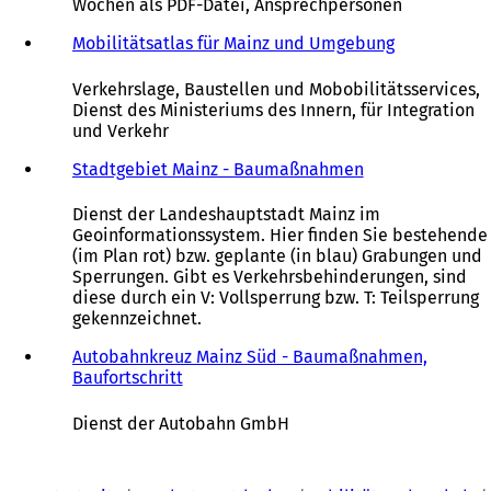
Wochen als PDF-Datei, Ansprechpersonen
Mobilitätsatlas für Mainz und Umgebung
(
Ö
f
Verkehrslage, Baustellen und Mobobilitätsservices,
f
Dienst des Ministeriums des Innern, für Integration
n
und Verkehr
e
t
Stadtgebiet Mainz - Baumaßnahmen
(
i
Ö
n
f
Dienst der Landeshauptstadt Mainz im
e
f
Geoinformationssystem. Hier finden Sie bestehende
i
n
(im Plan rot) bzw. geplante (in blau) Grabungen und
n
e
Sperrungen. Gibt es Verkehrsbehinderungen, sind
e
t
diese durch ein V: Vollsperrung bzw. T: Teilsperrung
m
i
gekennzeichnet.
n
n
e
e
Autobahnkreuz Mainz Süd - Baumaßnahmen,
u
i
Baufortschritt
(
e
n
Ö
n
e
f
Dienst der Autobahn GmbH
T
m
f
a
n
n
Sie
b
e
e