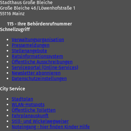
Stadthaus Große Bleiche
e
m
Große Bleiche 46/Löwenhofstraße 1
m
n
55116 Mainz
n
e
e
u
115 - Ihre Behördenrufnummer
u
e
Schnellzugriff
e
n
n
T
Verwaltungsorganisation
T
a
Pressemeldungen
a
b
Stellenangebote
b
)
Ratsinformationssystem
)
Öffentliche Ausschreibungen
Serviceportal (Online-Services)
Newsletter abonnieren
Datenschutzeinstellungen
City Service
Stadtplan
WLAN-Hotspots
Öffentliche Toiletten
Fahrplanauskunft
Still- und Wickelwegweiser
Noteingang - hier finden Kinder Hilfe