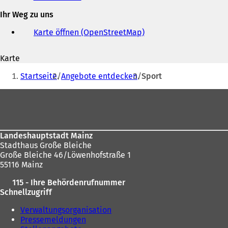
und
Ihr Weg zu uns
E-
Mail-
Karte öffnen (OpenStreetMap)
(
Adresse
Ö
f
Karte
f
Sie
n
Startseite
Angebote entdecken
Sport
e
befinden
t
Fußbereich
sich
i
n
hier:
e
i
Landeshauptstadt Mainz
n
Stadthaus Große Bleiche
e
Große Bleiche 46/Löwenhofstraße 1
m
55116 Mainz
n
e
115 - Ihre Behördenrufnummer
u
Schnellzugriff
e
n
Verwaltungsorganisation
T
Pressemeldungen
a