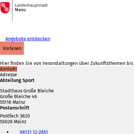
Zur
Startseite
Inhalt anspringen
Angebote entdecken
vorlesen
Hier finden Sie von Veranstaltungen über Zukunftsthemen bis
Kontakt
Adresse
Abteilung Sport
Stadthaus Große Bleiche
Große Bleiche 46
55116 Mainz
Postanschrift
Postfach 3820
55028 Mainz
Telefon,
06131 12-2851
Fax