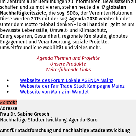
Im Zentrum aller Bemühungen zu informieren, Bewusstsein zu
schaffen und zu motivieren, stehen heute die
17 globalen
Nachhaltigkeitsziele
, die sog.
SDGs
, der Vereinten Nationen.
Diese wurden 2015 mit der sog.
Agenda 2030
verabschiedet.
Unter dem Motto "Global denken - lokal handeln" geht es um
bewusste Lebensstile, Umwelt- und Klimaschutz,
Energiesparen, Gesundheit, regionale Kreisläufe, globales
Engagement und Verantwortung, soziale Projekte,
umweltfreundliche Mobilität und vieles mehr.
Agenda Themen und Projekte
Unsere Produkte
Weiterführende Links
Webseite des Forum Lokale AGENDA Mainz
(
Webseite der Fair Trade Stadt Kampagne Mainz
Ö
(
Webseite von Mainz im Wandel
(
f
Ö
Ö
f
f
Kontakt
f
n
f
Adresse
f
e
n
Frau Dr. Sabine Gresch
n
t
e
Nachhaltige Stadtentwicklung, Agenda-Büro
e
i
t
t
n
i
Amt für Stadtforschung und nachhaltige Stadtentwicklung
i
e
n