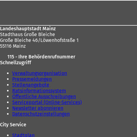
e
i
e
Fußbereich
i
n
u
n
e
e
e
m
n
m
n
T
Landeshauptstadt Mainz
n
e
a
Stadthaus Große Bleiche
e
u
b
Große Bleiche 46/Löwenhofstraße 1
u
e
)
55116 Mainz
e
n
n
T
115 - Ihre Behördenrufnummer
T
a
Schnellzugriff
a
b
b
)
Verwaltungsorganisation
)
Pressemeldungen
Stellenangebote
Ratsinformationssystem
Öffentliche Ausschreibungen
Serviceportal (Online-Services)
Newsletter abonnieren
Datenschutzeinstellungen
City Service
Stadtplan