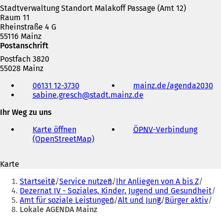
n
i
e
Stadtverwaltung Standort Malakoff Passage (Amt 12)
e
n
i
Raum 11
i
e
n
Rheinstraße 4 G
n
m
e
55116 Mainz
e
n
m
Postanschrift
m
e
n
Postfach 3820
n
u
e
55028 Mainz
e
e
u
Telefon,
u
n
e
06131 12-3730
mainz.de/agenda2030
(
Fax
e
T
n
sabine.gresch
stadt.mainz
de
Ö
und
n
a
T
f
E-
T
b
a
Ihr Weg zu uns
f
Mail-
a
)
b
n
Adresse
b
)
Karte öffnen
ÖPNV
-Verbindung
(
e
)
(OpenStreetMap)
(
Ö
t
Ö
f
i
f
f
n
Karte
f
n
e
Sie
n
e
i
Startseite
Service nutzen
Ihr Anliegen von A bis Z
e
t
befinden
n
Dezernat IV - Soziales, Kinder, Jugend und Gesundheit
t
i
e
Amt für soziale Leistungen
Alt und Jung
Bürger aktiv
sich
i
n
m
Lokale AGENDA Mainz
n
e
hier:
n