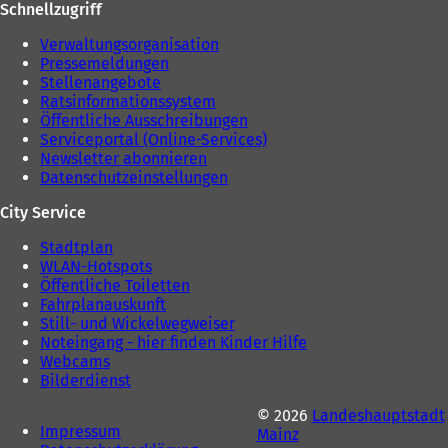
Schnellzugriff
Verwaltungsorganisation
Pressemeldungen
Stellenangebote
Ratsinformationssystem
Öffentliche Ausschreibungen
Serviceportal (Online-Services)
Newsletter abonnieren
Datenschutzeinstellungen
City Service
Stadtplan
WLAN-Hotspots
Öffentliche Toiletten
Fahrplanauskunft
Still- und Wickelwegweiser
Noteingang - hier finden Kinder Hilfe
Webcams
Bilderdienst
© 2026
Landeshauptstadt
Impressum
Mainz