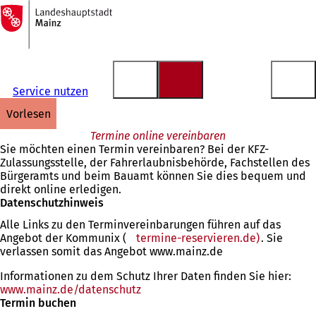
Zur
Startseite
Inhalt anspringen
Service nutzen
vorlesen
Termine online vereinbaren
Sie möchten einen Termin vereinbaren? Bei der KFZ-
Zulassungsstelle, der Fahrerlaubnisbehörde, Fachstellen des
Bürgeramts und beim Bauamt können Sie dies bequem und
direkt online erledigen.
Datenschutzhinweis
Alle Links zu den Terminvereinbarungen führen auf das
Angebot der Kommunix (
termine-reservieren.de)
(Öffnet
. Sie
verlassen somit das Angebot www.mainz.de
in
einem
Informationen zu dem Schutz Ihrer Daten finden Sie hier:
neuen
www.mainz.de/datenschutz
Tab)
Termin buchen