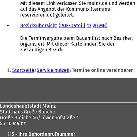
u
e
f
Mit diesem Link verlassen Sie mainz.de und werden
e
i
f
auf das Angebot der Kommunix (termine-
n
n
n
reservieren.de) geleitet.
T
e
e
a
m
t
Bezirksübersicht
PDF
-Datei
13,20 MB
b
n
i
)
e
n
Die Terminvergabe beim Bauamt ist nach Bezirken
u
e
organisiert. Mit dieser Karte finden Sie den
e
i
zuständigen Bezirk.
n
n
T
e
Sie
a
m
Startseite
Service nutzen
Termine online vereinbaren
b
n
befinden
)
e
Fußbereich
sich
u
e
hier:
n
T
Landeshauptstadt Mainz
a
Stadthaus Große Bleiche
b
Große Bleiche 46/Löwenhofstraße 1
)
55116 Mainz
115 - Ihre Behördenrufnummer