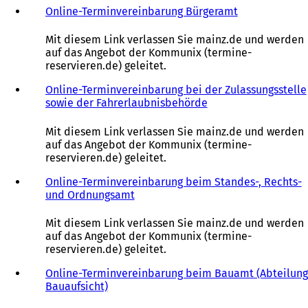
Online-Terminvereinbarung Bürgeramt
(
Ö
f
Mit diesem Link verlassen Sie mainz.de und werden
f
auf das Angebot der Kommunix (termine-
n
reservieren.de) geleitet.
e
t
Online-Terminvereinbarung bei der Zulassungsstelle
i
sowie der Fahrerlaubnisbehörde
(
n
Ö
e
f
Mit diesem Link verlassen Sie mainz.de und werden
i
f
auf das Angebot der Kommunix (termine-
n
n
reservieren.de) geleitet.
e
e
m
t
Online-Terminvereinbarung beim Standes-, Rechts-
n
i
und Ordnungsamt
(
e
n
Ö
u
e
f
Mit diesem Link verlassen Sie mainz.de und werden
e
i
f
auf das Angebot der Kommunix (termine-
n
n
n
reservieren.de) geleitet.
T
e
e
a
m
t
Online-Terminvereinbarung beim Bauamt (Abteilung
b
n
i
Bauaufsicht)
(
)
e
n
Ö