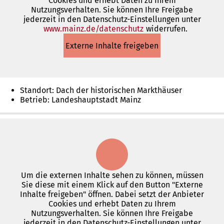
Cookies und erhebt Daten zu Ihrem
Nutzungsverhalten. Sie können Ihre Freigabe
jederzeit in den Datenschutz-Einstellungen unter
www.mainz.de/datenschutz
(Öffnet
widerrufen.
in
Externe Inhalte freigeben
einem
neuen
Tab)
Standort: Dach der historischen Markthäuser
Betrieb: Landeshauptstadt Mainz
Um die externen Inhalte sehen zu können, müssen
Sie diese mit einem Klick auf den Button "Externe
Inhalte freigeben" öffnen. Dabei setzt der Anbieter
Cookies und erhebt Daten zu Ihrem
Nutzungsverhalten. Sie können Ihre Freigabe
jederzeit in den Datenschutz-Einstellungen unter