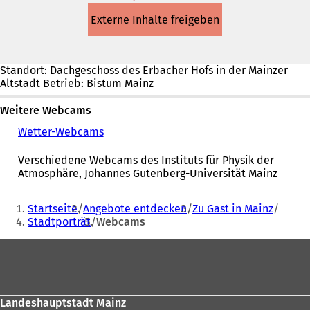
in
Externe Inhalte freigeben
einem
neuen
Tab)
Standort: Dachgeschoss des Erbacher Hofs in der Mainzer
Altstadt Betrieb: Bistum Mainz
Weitere Webcams
Wetter-Webcams
(
Ö
f
Verschiedene Webcams des Instituts für Physik der
f
Atmosphäre, Johannes Gutenberg-Universität Mainz
n
e
Sie
Startseite
Angebote entdecken
Zu Gast in Mainz
t
befinden
Stadtporträt
Webcams
i
sich
n
Fußbereich
e
hier:
i
n
e
m
Landeshauptstadt Mainz