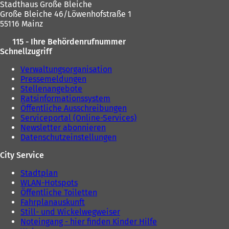
n
Stadthaus Große Bleiche
e
Große Bleiche 46/Löwenhofstraße 1
u
55116 Mainz
e
115 - Ihre Behördenrufnummer
n
Schnellzugriff
T
a
Verwaltungsorganisation
b
Pressemeldungen
)
Stellenangebote
Ratsinformationssystem
Öffentliche Ausschreibungen
Serviceportal (Online-Services)
Newsletter abonnieren
Datenschutzeinstellungen
City Service
Stadtplan
WLAN-Hotspots
Öffentliche Toiletten
Fahrplanauskunft
Still- und Wickelwegweiser
Noteingang - hier finden Kinder Hilfe