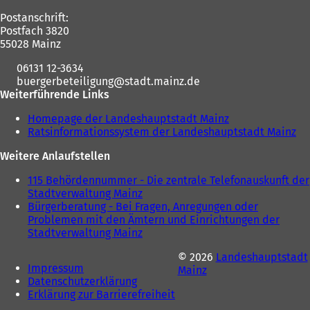
Postanschrift:
Postfach 3820
55028 Mainz
06131 12-3634
buergerbeteiligung
stadt.mainz
de
Weiterführende Links
Homepage der Landeshauptstadt Mainz
(
Ratsinformationssystem der Landeshauptstadt Mainz
Ö
(
f
Ö
Weitere Anlaufstellen
f
f
n
f
115 Behördennummer - Die zentrale Telefonauskunft der
e
n
Stadtverwaltung Mainz
(
t
e
Bürgerberatung - Bei Fragen, Anregungen oder
Ö
i
t
Problemen mit den Ämtern und Einrichtungen der
f
n
i
Stadtverwaltung Mainz
f
(
e
n
n
Ö
i
e
© 2026
Landeshauptstadt
e
f
n
i
Impressum
(Öffnet
Mainz
t
f
e
n
Datenschutzerklärung
in
(Öffnet
i
n
m
e
Erklärung zur Barrierefreiheit
einem
in
(Öffnet
n
e
n
m
neuen
einem
in