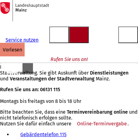
Zur
Startseite
Inhalt anspringen
Service nutzen
vorlesen
Rufen Sie uns an!
Das Service-Center ist die zentrale Telefonauskunft der
Stadtverwaltung. Sie gibt Auskunft über
Dienstleistungen
und
Veranstaltungen der Stadtverwaltung
Mainz.
Rufen Sie uns an: 06131 115
Montags bis freitags von 8 bis 18 Uhr
Bitte beachten Sie, dass eine
Terminvereinbarung online
und
nicht telefonisch erfolgen sollte.
Nutzen Sie dafür einfach unsere
Online-Terminvergabe
.
Gebärdentelefon 115
(