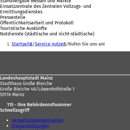
Standvergabe Messen und Märkte
Einsatzzentrale des Zentralen Vollzugs- und
Ermittlungsdienstes
Pressestelle
Öffentlichkeitsarbeit und Protokoll
Touristische Auskünfte
Notdienste (städtische und nicht-städtische)
Sie
Startseite
Service nutzen
Rufen Sie uns an!
befinden
Fußbereich
sich
hier:
Landeshauptstadt Mainz
Stadthaus Große Bleiche
Große Bleiche 46/Löwenhofstraße 1
55116 Mainz
115 - Ihre Behördenrufnummer
Schnellzugriff
Verwaltungsorganisation
Pressemeldungen