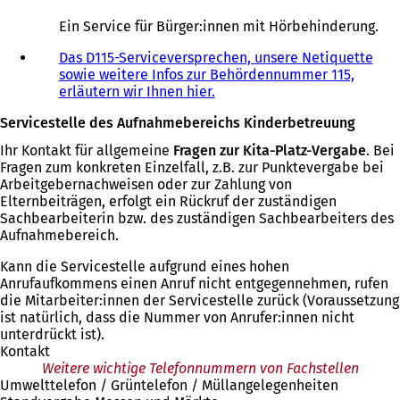
Ö
f
Ein Service für Bürger:innen mit Hörbehinderung.
f
n
Das D115-Serviceversprechen, unsere Netiquette
e
sowie weitere Infos zur Behördennummer 115,
t
erläutern wir Ihnen hier.
i
Servicestelle des Aufnahmebereichs Kinderbetreuung
n
e
Ihr Kontakt für allgemeine
Fragen zur Kita-Platz-Vergabe
. Bei
i
Fragen zum konkreten Einzelfall, z.B. zur Punktevergabe bei
n
Arbeitgebernachweisen oder zur Zahlung von
e
Elternbeiträgen, erfolgt ein Rückruf der zuständigen
m
Sachbearbeiterin bzw. des zuständigen Sachbearbeiters des
n
Aufnahmebereich.
e
u
Kann die Servicestelle aufgrund eines hohen
e
Anrufaufkommens einen Anruf nicht entgegennehmen, rufen
n
die Mitarbeiter:innen der Servicestelle zurück (Voraussetzung
T
ist natürlich, dass die Nummer von Anrufer:innen nicht
a
unterdrückt ist).
b
Kontakt
)
Weitere wichtige Telefonnummern von Fachstellen
Umwelttelefon / Grüntelefon / Müllangelegenheiten