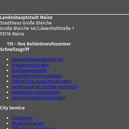
hier:
Landeshauptstadt Mainz
Stadthaus Große Bleiche
Große Bleiche 46/Löwenhofstraße 1
55116 Mainz
115 - Ihre Behördenrufnummer
Schnellzugriff
Verwaltungsorganisation
Pressemeldungen
Stellenangebote
Ratsinformationssystem
Öffentliche Ausschreibungen
Serviceportal (Online-Services)
Newsletter abonnieren
Datenschutzeinstellungen
City Service
Stadtplan
WLAN-Hotspots
Öffentliche Toiletten