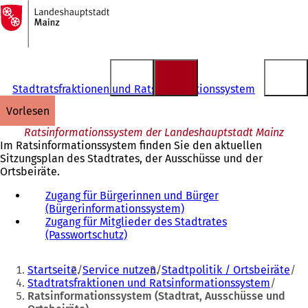
Zur
Startseite
Inhalt anspringen
Stadtratsfraktionen und Ratsinformationssystem
vorlesen
Ratsinformationssystem der Landeshauptstadt Mainz
Im Ratsinformationssystem finden Sie den aktuellen
Sitzungsplan des Stadtrates, der Ausschüsse und der
Ortsbeiräte.
Zugang für Bürgerinnen und Bürger
(Bürgerinformationssystem)
(
Zugang für Mitglieder des Stadtrates
Ö
(Passwortschutz)
(
f
Ö
f
Sie
f
n
Startseite
Service nutzen
Stadtpolitik / Ortsbeiräte
f
e
befinden
Stadtratsfraktionen und Ratsinformationssystem
n
t
Ratsinformationssystem (Stadtrat, Ausschüsse und
sich
e
i