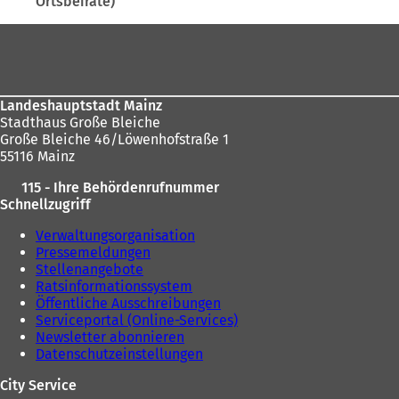
Ortsbeiräte)
t
n
hier:
i
e
Fußbereich
n
i
e
n
i
e
n
m
Landeshauptstadt Mainz
e
n
Stadthaus Große Bleiche
m
e
Große Bleiche 46/Löwenhofstraße 1
n
u
55116 Mainz
e
e
u
n
115 - Ihre Behördenrufnummer
e
T
Schnellzugriff
n
a
T
b
Verwaltungsorganisation
a
)
Pressemeldungen
b
Stellenangebote
)
Ratsinformationssystem
Öffentliche Ausschreibungen
Serviceportal (Online-Services)
Newsletter abonnieren
Datenschutzeinstellungen
City Service